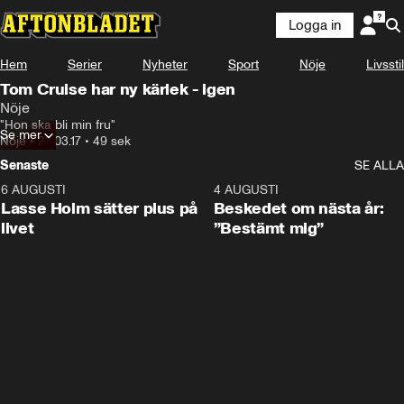
Logga in
Hem
Serier
Nyheter
Sport
Nöje
Livsstil
Tom Cruise har ny kärlek - igen
Nöje
"Hon ska bli min fru"
Se mer
Nöje
•
23.03.17
•
49 sek
Senaste
SE ALLA
6 AUGUSTI
1:04
4 AUGUSTI
Lasse Holm sätter plus på
Beskedet om nästa år:
livet
”Bestämt mig”