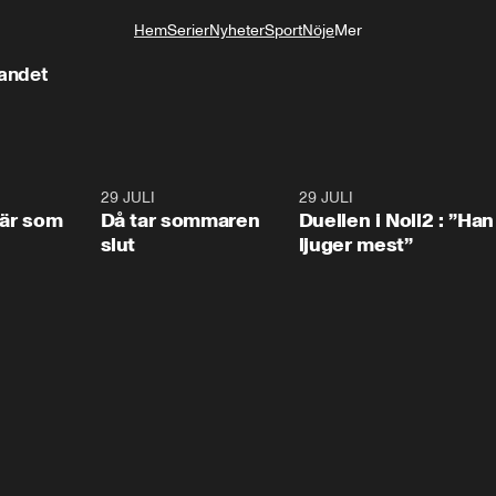
Hem
Serier
Nyheter
Sport
Nöje
Mer
Livsstil
bandet
0:41
29 JULI
0:39
29 JULI
0:4
 är som
Då tar sommaren
Duellen i Noll2 : ”Han
slut
ljuger mest”