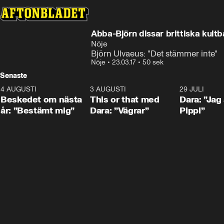
Abba-Björn dissar brittiska kult
Nöje
Björn Ulvaeus: "Det stämmer inte"
Nöje
•
23.03.17
•
50 sek
Senaste
4 AUGUSTI
0:24
3 AUGUSTI
1:02
29 JULI
Beskedet om nästa
This or that med
Dara: ”Jag
år: ”Bestämt mig”
Dara: ”Vägrar”
Pippi”