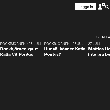
Logga in
SE ALLA
7
ROCKBJÖRNEN
•
28 JULI
0:15
ROCKBJÖRNEN
•
27 JULI
0:46
27 JULI
Rockbjörnen-quiz:
Hur väl känner Katia
Mattias He
Katia VS Pontus
Pontus?
inte bra be