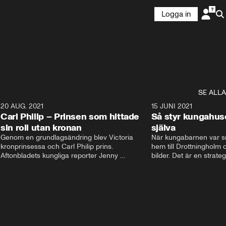
Logga in
SE ALLA
5
20 AUG. 2021
3:35
15 JUNI 2021
Carl Philip – Prinsen som hittade
Så styr kungahus
sin roll utan kronan
själva
Genom en grundlagsändring blev Victoria  
När kungabarnen var sm
kronprinsessa och Carl Philip prins. 
hem till Drottningholm oc
Aftonbladets kungliga reporter Jenny 
bilder. Det är en strate
Alexandersson och kungliga experten Sara 
avlägsen i dag. Nu styrs
Ericsson berättar om prins Carl Philips liv och 
Instagram och Facebook
han väg att finna sin roll utan kronan. De 
Kungahusets sociala med
berättar om hans stora intresse och hur han 
skyltfönster ut mot folk
fick sin kärlek Sofia.
pr. Följarna får en känsl
men kom ihåg att bakom
dessa konton finns en st