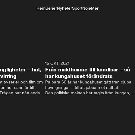
Hem
Serier
Nyheter
Sport
Nöje
Mer
Livsstil
4:06
15 OKT. 2021
4:2
gligheter – hat,
Från makthavare till kändisar – så
virring
har kungahuset förändrats
t tv-serier och film om 
På bara 60 år har kungahuset gått från djupa 
n hur sann är till 
hovnigningar – till att jobba mot näthat. 

ågan har nått ända till 
Den politiska makten har tagits ifrån kungen, 
nien.  Filmatiseringarna 
och kungligheterna försöker istället att hitta 
och hat till 
nya sätt att vara relevanta. Välgörenhet, att 
t svenska kungahuset 
lyfta viktiga frågor och agera förebild är vägen 
 svenska kungaserier 
som vårat kungahus har valt. 

Men eftersom att varje ny regent själv 
bestämmer sin roll kan kungahuset komma att 
fortsätta förändras – för att följa med tiden.