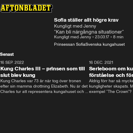
Sofia ställer allt högre krav
Kungligt med Jenny
”Kan bli närgångna situationer”
Kungligt med Jenny
•
23.03.17
•
8 min
Prinsessan Sofia
Svenska kungahuset
Senast
16 SEP. 2022
3:40
16 DEC. 2021
Kung Charles III – prinsen som till
Serieboom om kun
slut blev kung
förståelse och för
Kung Charles var 73 år när tog över tronen 
Aldrig förr har så mycke
efter sin mamma drottning Elizabeth. Nu är det 
kungligheter skapats. Me
Charles tur att representera kungahuset och 
exempel ”The Crown”? Fr
Storbritannien och sätta sin egen prägel på 
ministernivå i Storbritan
den kungliga rollen.
har både gett förståelse 
kungligheterna. Och de
kommer inte undan: två
är på gång.