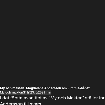
My och makten: Magdalena Andersson om Jimmie-hånet
My och makten
S1 E1
23.10.25
21 min
I det första avsnittet av ”My och Makten” ställe
Andersson till svars.