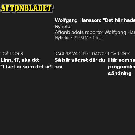
Wolfgang Hansson: "Det här hade
Nyheter
Aftonbladets reporter Wolfgang Han
Nyheter
•
23.03.17
•
4 min
I GÅR 20:08
4:36
DAGENS VÄDER
•
I DAG 02:30
1:06
I GÅR 19:07
Linn, 17, ska dö:
Så blir vädret där du
Här somna
”Livet är som det är”
bor
programled
sändning