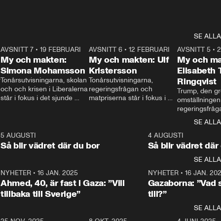
SE ALLA
7
AVSNITT 7
•
19 FEBRUARI
24:30
AVSNITT 6
•
12 FEBRUARI
27:30
AVSNITT 5
•
My och makten:
My och makten: Ulf
My och ma
Simona Mohamsson
Kristersson
Elisabeth
 
Tonårsutvisningarna, skolan 
Tonårsutvisningarna, 
Ringqvist
och och krisen i Liberalerna 
regeringsfrågan och 
Trump, den gr
står i fokus i det sjunde 
matpriserna står i fokus i 
omställningen
avsnittet av ”My och 
det sjätte avsnittet av ”My 
regeringsfråga
makten”. Se när 
och makten”. Se när 
centrum i det 
SE ALLA
Aftonbladets inrikespolitiska 
Aftonbladets inrikespolitiska 
avsnittet av ”
kommentator My 
kommentator My 
6
5 AUGUSTI
1:06
4 AUGUSTI
Makten”. Se nä
Rohwedder ställer 
Rohwedder ställer 
Så blir vädret där du bor
Så blir vädret där
Aftonbladets in
utbildnings- och 
statsminister Ulf Kristersson 
kommentator 
SE ALLA
integrationsminister Simona 
till svars.
Rohwedder stäl
Mohamsson till svars.
Centerpartiets
2
NYHETER
•
16 JAN. 2025
1:01
NYHETER
•
16 JAN. 20
Thand Ring till
Ahmed, 40, är fast i Gaza: ”Vill
Gazaborna: ”Vad s
tillbaka till Sverige”
till?”
SE ALLA