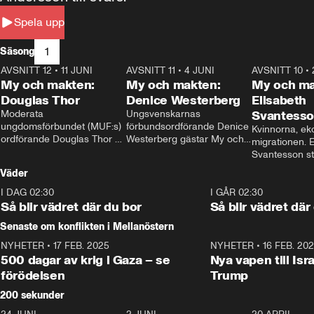
Spela upp
1
Säsong
AVSNITT 12
•
11 JUNI
26:27
AVSNITT 11
•
4 JUNI
23:40
AVSNITT 10
•
My och makten:
My och makten:
My och ma
Douglas Thor
Denice Westerberg
Elisabeth
Moderata 
Ungsvenskarnas 
Svantess
ungdomsförbundet (MUF:s) 
förbundsordförande Denice 
Kvinnorna, ek
ordförande Douglas Thor 
Westerberg gästar My och 
migrationen. E
gästar My och makten. I 
makten. I avsnittet 
Svantesson stäl
avsnittet diskuteras 
diskuteras migrationsfrågan 
när finansmini
Väder
tonårsutvisningarna och hur 
och hur SD ska locka 
Moderaterna ska locka 
kvinnliga väljare. 
I DAG 02:30
1:06
I GÅR 02:30
väljare till valet i höst. 
Så blir vädret där du bor
Så blir vädret där
Senaste om konflikten i Mellanöstern
NYHETER
•
17 FEB. 2025
0:45
NYHETER
•
16 FEB. 20
500 dagar av krig i Gaza – se
Nya vapen till Isr
förödelsen
Trump
200 sekunder