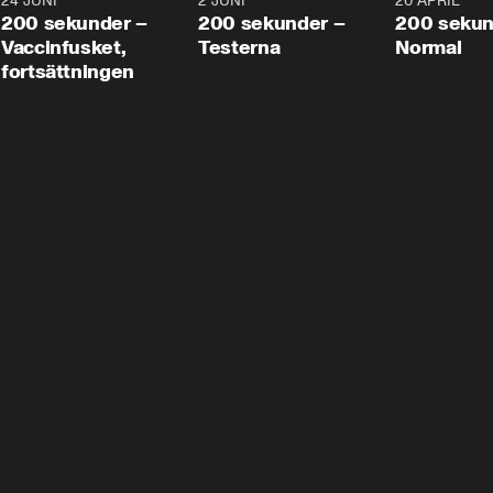
24 JUNI
5:00
2 JUNI
4:23
20 APRIL
200 sekunder –
200 sekunder –
200 sekun
Vaccinfusket,
Testerna
Normal
fortsättningen