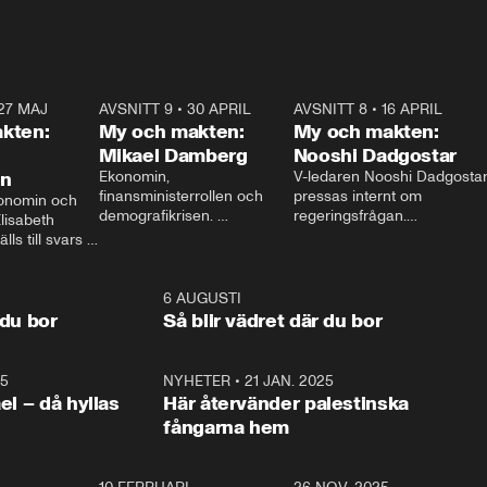
27 MAJ
3:51
AVSNITT 9
•
30 APRIL
24:00
AVSNITT 8
•
16 APRIL
25:1
kten:
My och makten:
My och makten:
Mikael Damberg
Nooshi Dadgostar
on
Ekonomin, 
V-ledaren Nooshi Dadgostar
finansministerrollen och 
pressas internt om 
onomin och 
demografikrisen. 
regeringsfrågan.

lisabeth 
Oppositionen ställs till svars 
I Aftonbladets 
ls till svars 
när Socialdemokraternas 
partiledarutfrågning ”My 
stern gästar 
Mikael Damberg gästar My 
och Makten” sätter hon ner 
My och Makten. 
och Makten. 
foten mot kritikerna:

1:06
6 AUGUSTI
1:0
– Vi ställer upp i val. Ska vi 
 du bor
Så blir vädret där du bor
vara med så sitter vi förstås 
25
1:22
NYHETER
•
21 JAN. 2025
0:5
ael – då hyllas
Här återvänder palestinska
fångarna hem