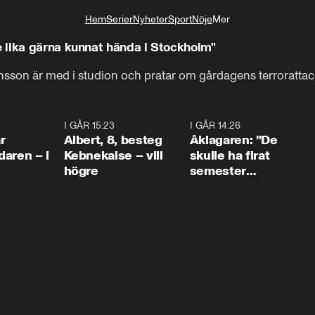
Hem
Serier
Nyheter
Sport
Nöje
Mer
Livsstil
 lika gärna kunnat hända i Stockholm"
sson är med i studion och pratar om gårdagens terrorattac
0:45
I GÅR 15:23
0:54
I GÅR 14:26
1:5
r
Albert, 8, besteg
Åklagaren: ”De
aren – i
Kebnekaise – vill
skulle ha firat
högre
semester
tillsammans”