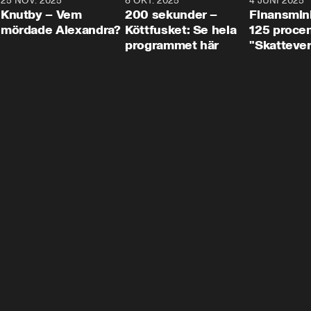
3
25 NOV. 2025
31:05
8 OKT. 2025
4:29
4 JUNI 2025
Knutby – Vem
200 sekunder –
Finansmin
mördade Alexandra?
Köttfusket: Se hela
125 procent
programmet här
"Skattever
viktig uppg