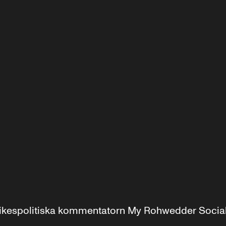
r inrikespolitiska kommentatorn My Rohwedder Soci