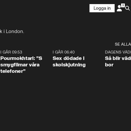
Logga in
k i London.
SE ALLA
4
I GÅR 09:53
1:36
I GÅR 06:40
0:47
DAGENS VÄD
Pourmokhtari: ”S
Sex dödade i
Så blir väd
smygfilmar våra
skolskjutning
bor
telefoner”