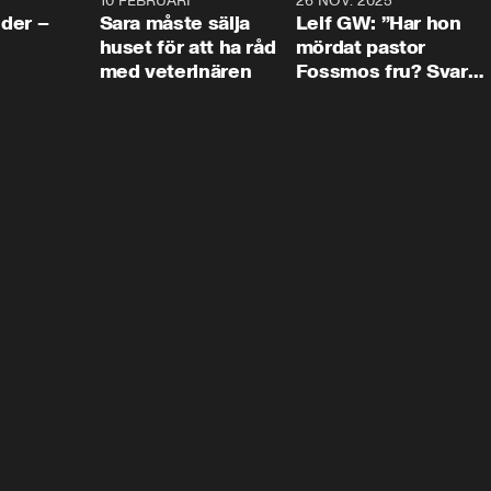
4:24
10 FEBRUARI
4:13
26 NOV. 2025
8:1
der –
Sara måste sälja
Leif GW: ”Har hon
huset för att ha råd
mördat pastor
med veterinären
Fossmos fru? Svar
nej.”