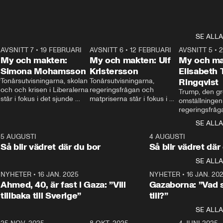
SE ALLA
7
AVSNITT 7
•
19 FEBRUARI
24:30
AVSNITT 6
•
12 FEBRUARI
27:30
AVSNITT 5
•
My och makten:
My och makten: Ulf
My och ma
Simona Mohamsson
Kristersson
Elisabeth
 
Tonårsutvisningarna, skolan 
Tonårsutvisningarna, 
Ringqvist
och och krisen i Liberalerna 
regeringsfrågan och 
Trump, den gr
står i fokus i det sjunde 
matpriserna står i fokus i 
omställningen
avsnittet av ”My och 
det sjätte avsnittet av ”My 
regeringsfråga
makten”. Se när 
och makten”. Se när 
centrum i det 
SE ALLA
Aftonbladets inrikespolitiska 
Aftonbladets inrikespolitiska 
avsnittet av ”
kommentator My 
kommentator My 
6
5 AUGUSTI
1:06
4 AUGUSTI
Makten”. Se nä
Rohwedder ställer 
Rohwedder ställer 
Så blir vädret där du bor
Så blir vädret där
Aftonbladets in
utbildnings- och 
statsminister Ulf Kristersson 
kommentator 
SE ALLA
integrationsminister Simona 
till svars.
Rohwedder stäl
Mohamsson till svars.
Centerpartiets
2
NYHETER
•
16 JAN. 2025
1:01
NYHETER
•
16 JAN. 20
Thand Ring till
Ahmed, 40, är fast i Gaza: ”Vill
Gazaborna: ”Vad s
tillbaka till Sverige”
till?”
SE ALLA