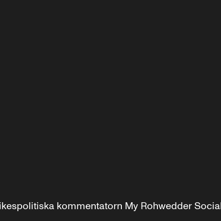
r inrikespolitiska kommentatorn My Rohwedder Soci