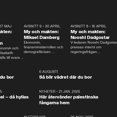
27 MAJ
3:51
AVSNITT 9
•
30 APRIL
24:00
AVSNITT 8
•
16 APRIL
25:1
kten:
My och makten:
My och makten:
Mikael Damberg
Nooshi Dadgostar
on
Ekonomin, 
V-ledaren Nooshi Dadgostar
finansministerrollen och 
pressas internt om 
onomin och 
demografikrisen. 
regeringsfrågan.

lisabeth 
Oppositionen ställs till svars 
I Aftonbladets 
ls till svars 
när Socialdemokraternas 
partiledarutfrågning ”My 
stern gästar 
Mikael Damberg gästar My 
och Makten” sätter hon ner 
My och Makten. 
och Makten. 
foten mot kritikerna:

1:06
6 AUGUSTI
1:0
– Vi ställer upp i val. Ska vi 
 du bor
Så blir vädret där du bor
vara med så sitter vi förstås 
25
1:22
NYHETER
•
21 JAN. 2025
0:5
ael – då hyllas
Här återvänder palestinska
fångarna hem