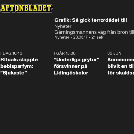
Grafik: Så gick terrordådet till
Nyheter
Gärningsmannens väg från bron til
Nyheter
•
23.03.17
•
21 sek
I DAG 10:40
1:01
I GÅR 15:00
1:07
30 JUNI
Rituals släppte
”Underliga grytor"
Kommune
bebisparfym:
försvinner på
blivit en ti
”Sjukaste”
Lidingöskolor
för skulds