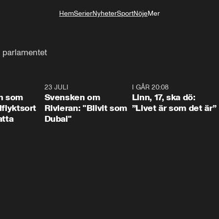
Hem
Serier
Nyheter
Sport
Nöje
Mer
Livsstil
l parlamentet
1:24
23 JULI
1:42
I GÅR 20:08
4:3
n som
Svensken om
Linn, 17, ska dö:
llflyktsort
Rivieran: "Blivit som
”Livet är som det är”
atta
Dubai"