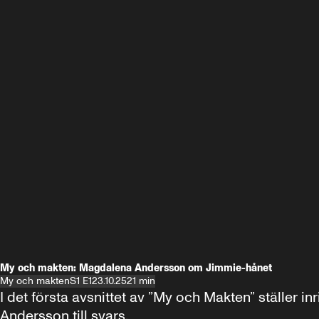
My och makten: Magdalena Andersson om Jimmie-hånet
My och makten
S1 E1
23.10.25
21 min
I det första avsnittet av ”My och Makten” ställe
Andersson till svars.