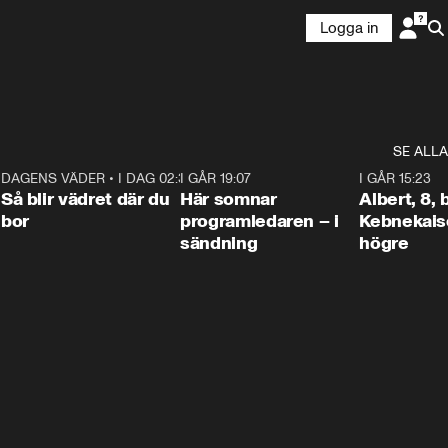
Logga in
SE ALLA
6
DAGENS VÄDER
•
I DAG 02:30
1:06
I GÅR 19:07
0:45
I GÅR 15:23
Så blir vädret där du
Här somnar
Albert, 8,
bor
programledaren – i
Kebnekaise
sändning
högre