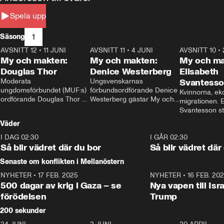
Spela upp
1
Säsong
AVSNITT 12
•
11 JUNI
26:27
AVSNITT 11
•
4 JUNI
23:40
AVSNITT 10
•
My och makten:
My och makten:
My och ma
Douglas Thor
Denice Westerberg
Elisabeth
Moderata 
Ungsvenskarnas 
Svantess
ungdomsförbundet (MUF:s) 
förbundsordförande Denice 
Kvinnorna, ek
ordförande Douglas Thor 
Westerberg gästar My och 
migrationen. E
gästar My och makten. I 
makten. I avsnittet 
Svantesson stäl
avsnittet diskuteras 
diskuteras migrationsfrågan 
när finansmini
Väder
tonårsutvisningarna och hur 
och hur SD ska locka 
Moderaterna ska locka 
kvinnliga väljare. 
I DAG 02:30
1:06
I GÅR 02:30
väljare till valet i höst. 
Så blir vädret där du bor
Så blir vädret där
Senaste om konflikten i Mellanöstern
NYHETER
•
17 FEB. 2025
0:45
NYHETER
•
16 FEB. 20
500 dagar av krig i Gaza – se
Nya vapen till Isr
förödelsen
Trump
200 sekunder