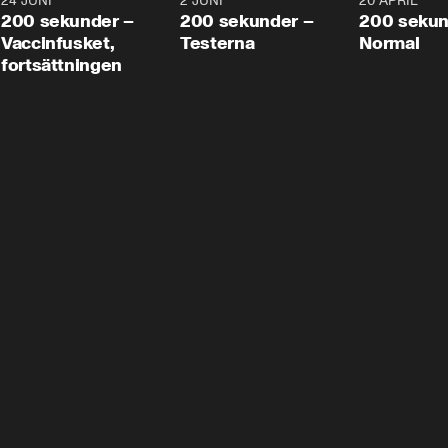
24 JUNI
5:00
2 JUNI
4:23
20 APRIL
200 sekunder –
200 sekunder –
200 sekun
Vaccinfusket,
Testerna
Normal
fortsättningen