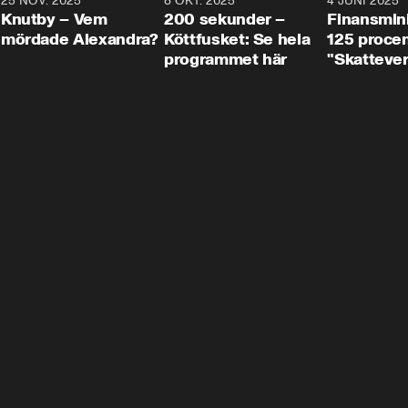
3
25 NOV. 2025
31:05
8 OKT. 2025
4:29
4 JUNI 2025
Knutby – Vem
200 sekunder –
Finansmin
mördade Alexandra?
Köttfusket: Se hela
125 procent
programmet här
"Skattever
viktig uppg