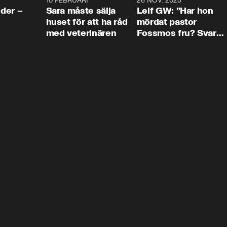
4:24
10 FEBRUARI
4:13
26 NOV. 2025
8:1
der –
Sara måste sälja
Leif GW: ”Har hon
huset för att ha råd
mördat pastor
med veterinären
Fossmos fru? Svar
nej.”