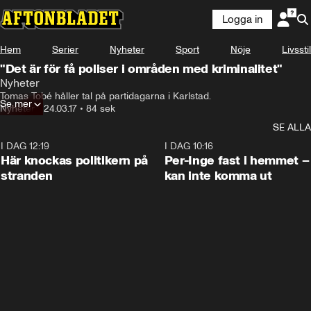
Logga in
Hem
Serier
Nyheter
Sport
Nöje
Livsstil
"Det är för få poliser i områden med kriminalitet"
Nyheter
Tomas Tobé håller tal på partidagarna i Karlstad.
Se mer
Nyheter
•
24.03.17
•
84 sek
SE ALLA
I DAG 12:19
0:45
I DAG 10:16
Här knockas politikern på
Per-Inge fast i hemmet –
stranden
kan inte komma ut