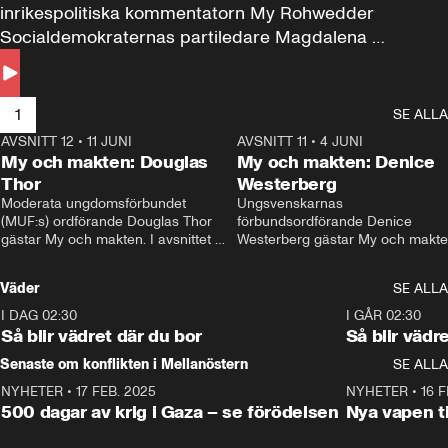
inrikespolitiska kommentatorn My Rohwedder 
Socialdemokraternas partiledare Magdalena 
Andersson till svars.
1
SE ALLA
AVSNITT 12
•
11 JUNI
26:27
AVSNITT 11
•
4 JUNI
2
My och makten: Douglas
My och makten: Denice
Thor
Westerberg
Moderata ungdomsförbundet 
Ungsvenskarnas 
(MUF:s) ordförande Douglas Thor 
förbundsordförande Denice 
gästar My och makten. I avsnittet 
Westerberg gästar My och makten.
diskuteras tonårsutvisningarna och 
avsnittet diskuteras migrationsfrå
hur Moderaterna ska locka väljare till 
och hur SD ska locka kvinnliga 
Väder
SE ALLA
valet i höst. 
väljare. 
I DAG 02:30
1:06
I GÅR 02:30
Så blir vädret där du bor
Så blir vädr
Senaste om konflikten i Mellanöstern
SE ALLA
NYHETER
•
17 FEB. 2025
0:45
NYHETER
•
16 F
500 dagar av krig i Gaza – se förödelsen
Nya vapen ti