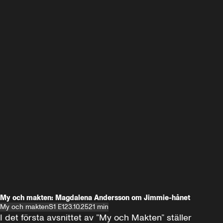
My och makten: Magdalena Andersson om Jimmie-hånet
My och makten
S1 E1
23.10.25
21 min
I det första avsnittet av ”My och Makten” ställer 