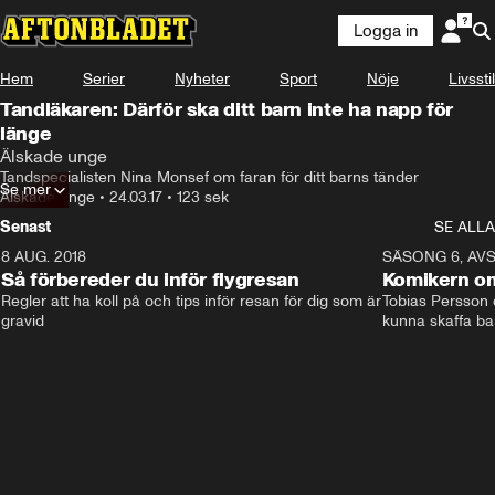
Logga in
Hem
Serier
Nyheter
Sport
Nöje
Livsstil
Tandläkaren: Därför ska ditt barn inte ha napp för
länge
Älskade unge
Tandspecialisten Nina Monsef om faran för ditt barns tänder
Se mer
Älskade unge
•
24.03.17
•
123 sek
Senast
SE ALLA
8 AUG. 2018
3:51
SÄSONG 6, AVS
Så förbereder du inför flygresan
Komikern om
Regler att ha koll på och tips inför resan för dig som är 
Tobias Persson o
gravid
kunna skaffa ba