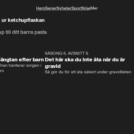
Hem
Serier
Nyheter
Sport
Nöje
Mer
Livsstil
ta ur ketchupflaskan
 till ditt barns pasta
6:42
SÄSONG 6, AVSNITT 6
3:0
ängtan efter barn
Det här ska du inte äta när du är
han hanterar sorgen i 
gravid
arn
Så gör du för att äta säkert under graviditeten