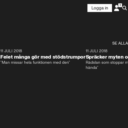
Logga in
SE ALLA
0
11 JULI 2018
8:11
11 JULI 2018
Felet många gör med stödstrumpor
Spräcker myten o
”Man missar hela funktionen med den”
Rädslan som stoppar må
hända”