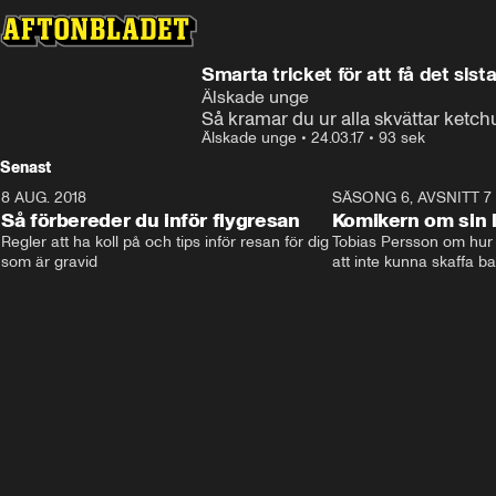
Smarta tricket för att få det sis
Älskade unge
Så kramar du ur alla skvättar ketchup
Älskade unge
•
24.03.17
•
93 sek
Senast
8 AUG. 2018
3:51
SÄSONG 6, AVSNITT 7
Så förbereder du inför flygresan
Komikern om sin l
Regler att ha koll på och tips inför resan för dig 
Tobias Persson om hur 
som är gravid
att inte kunna skaffa b