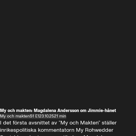
My och makten: Magdalena Andersson om Jimmie-hånet
My och makten
S1 E1
23.10.25
21 min
I det första avsnittet av ”My och Makten” ställer 
inrikespolitiska kommentatorn My Rohwedder 