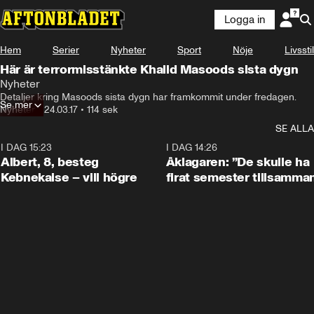
Logga in
Hem
Serier
Nyheter
Sport
Nöje
Livsstil
Här är terrormisstänkte Khalid Masoods sista dygn
Nyheter
Detaljer kring Masoods sista dygn har framkommit under fredagen.
Se mer
Nyheter
•
24.03.17
•
114 sek
SE ALLA
I DAG 15:23
0:54
I DAG 14:26
Albert, 8, besteg
Åklagaren: ”De skulle ha
Kebnekaise – vill högre
firat semester tillsamma