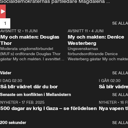
Socialdemokraternas partiledare Magdalena 
Andersson till svars.
1
SE ALLA
AVSNITT 12
•
11 JUNI
26:27
AVSNITT 11
•
4 JUNI
2
My och makten: Douglas
My och makten: Denice
Thor
Westerberg
Moderata ungdomsförbundet 
Ungsvenskarnas 
(MUF:s) ordförande Douglas Thor 
förbundsordförande Denice 
gästar My och makten. I avsnittet 
Westerberg gästar My och makten.
diskuteras tonårsutvisningarna och 
avsnittet diskuteras migrationsfrå
hur Moderaterna ska locka väljare till 
och hur SD ska locka kvinnliga 
Väder
SE ALLA
valet i höst. 
väljare. 
I DAG 02:30
1:06
I GÅR 02:30
Så blir vädret där du bor
Så blir vädr
Senaste om konflikten i Mellanöstern
SE ALLA
NYHETER
•
17 FEB. 2025
0:45
NYHETER
•
16 F
500 dagar av krig i Gaza – se förödelsen
Nya vapen ti
200 sekunder
SE ALLA