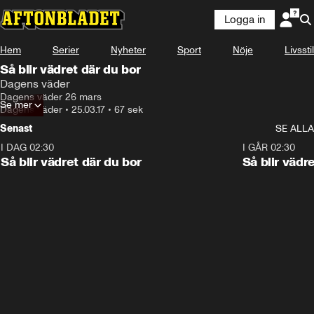
Logga in
Hem
Serier
Nyheter
Sport
Nöje
Livsstil
Så blir vädret där du bor
Dagens väder
Dagens väder 26 mars
Se mer
Dagens väder
•
25.03.17
•
67 sek
Senast
SE ALLA
I DAG 02:30
1:06
I GÅR 02:30
Så blir vädret där du bor
Så blir vädr