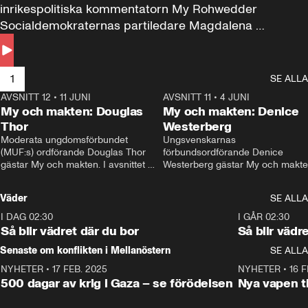
inrikespolitiska kommentatorn My Rohwedder 
Socialdemokraternas partiledare Magdalena 
Andersson till svars.
1
SE ALLA
AVSNITT 12
•
11 JUNI
26:27
AVSNITT 11
•
4 JUNI
2
My och makten: Douglas
My och makten: Denice
Thor
Westerberg
Moderata ungdomsförbundet 
Ungsvenskarnas 
(MUF:s) ordförande Douglas Thor 
förbundsordförande Denice 
gästar My och makten. I avsnittet 
Westerberg gästar My och makten.
diskuteras tonårsutvisningarna och 
avsnittet diskuteras migrationsfrå
hur Moderaterna ska locka väljare till 
och hur SD ska locka kvinnliga 
Väder
SE ALLA
valet i höst. 
väljare. 
I DAG 02:30
1:06
I GÅR 02:30
Så blir vädret där du bor
Så blir vädr
Senaste om konflikten i Mellanöstern
SE ALLA
NYHETER
•
17 FEB. 2025
0:45
NYHETER
•
16 F
500 dagar av krig i Gaza – se förödelsen
Nya vapen ti