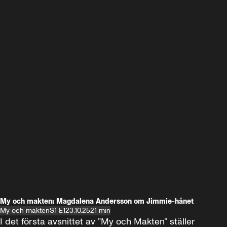
My och makten: Magdalena Andersson om Jimmie-hånet
My och makten
S1 E1
23.10.25
21 min
I det första avsnittet av ”My och Makten” ställer 