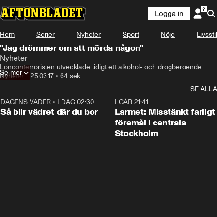
Logga in
Hem
Serier
Nyheter
Sport
Nöje
Livsstil
"Jag drömmer om att mörda någon"
Nyheter
Londonterroristen utvecklade tidigt ett alkohol- och drogberoende
Se mer
Nyheter
•
25.03.17
•
64 sek
SE ALLA
DAGENS VÄDER
•
I DAG 02:30
1:06
I GÅR 21:41
Så blir vädret där du bor
Larmet: Misstänkt farligt
föremål i centrala
Stockholm