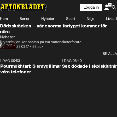
Logga in
Hem
Serier
Nyheter
Sport
Nöje
Livsstil
Dödsskräcken – när enorma fartyget kommer för
nära
Nyheter
Kryssningen kör nästan på två vattenskoterförare
Se mer
Nyheter
•
25.03.17
•
56 sek
SE ALLA
I DAG 09:53
1:36
I DAG 06:40
Pourmokhtari: S smygfilmar
Sex dödade i skolskjutni
våra telefoner