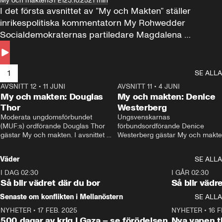
My och makten
S1 E1
23.10.25
21 min
I det första avsnittet av ”My och Makten” ställer 
inrikespolitiska kommentatorn My Rohwedder 
Socialdemokraternas partiledare Magdalena 
Andersson till svars.
1
SE ALLA
AVSNITT 12
•
11 JUNI
26:27
AVSNITT 11
•
4 JUNI
2
My och makten: Douglas
My och makten: Denice
Thor
Westerberg
Moderata ungdomsförbundet 
Ungsvenskarnas 
(MUF:s) ordförande Douglas Thor 
förbundsordförande Denice 
gästar My och makten. I avsnittet 
Westerberg gästar My och makten.
diskuteras tonårsutvisningarna och 
avsnittet diskuteras migrationsfrå
hur Moderaterna ska locka väljare till 
och hur SD ska locka kvinnliga 
Väder
SE ALLA
valet i höst. 
väljare. 
I DAG 02:30
1:06
I GÅR 02:30
Så blir vädret där du bor
Så blir vädr
Senaste om konflikten i Mellanöstern
SE ALLA
NYHETER
•
17 FEB. 2025
0:45
NYHETER
•
16 F
500 dagar av krig i Gaza – se förödelsen
Nya vapen ti