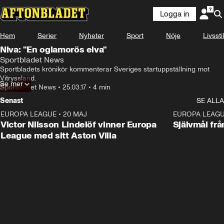
Logga in
Hem
Serier
Nyheter
Sport
Nöje
Livsstil
Niva: "En oglamorös elva"
Sportbladet News
Sportbladets krönikör kommenterar Sveriges startuppställning mot 
Vitryssland.
Se mer
Sportbladet News
•
25.03.17
•
4 min
Senast
SE ALLA
EUROPA LEAGUE
•
20 MAJ
1:32
EUROPA LEAG
Victor Nilsson Lindelöf vinner Europa
Självmål frå
League med sitt Aston Villa