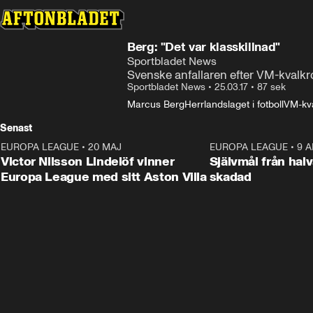
Berg: "Det var klasskillnad"
Sportbladet News
Svenske anfallaren efter VM-kvalkr
Sportbladet News
•
25.03.17
•
87 sek
Marcus Berg
Herrlandslaget i fotboll
VM-kval
Senast
EUROPA LEAGUE
•
20 MAJ
1:32
EUROPA LEAGUE
•
9 A
Victor Nilsson Lindelöf vinner
Självmål från hal
Europa League med sitt Aston Villa
skadad