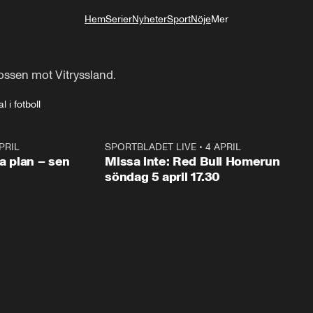
Hem
Serier
Nyheter
Sport
Nöje
Mer
Livsstil
ossen mot Vitryssland.
 i fotboll
PRIL
1:03
SPORTBLADET LIVE
•
4 APRIL
1:0
va plan – sen
Missa inte: Red Bull Homerun
söndag 5 april 17.30