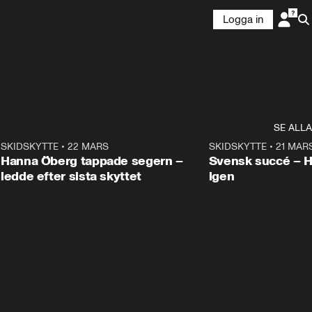
Logga in
SE ALLA
9
SKIDSKYTTE
•
22 MARS
0:55
SKIDSKYTTE
•
21 MAR
Hanna Öberg tappade segern –
Svensk succé – 
ledde efter sista skyttet
igen