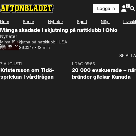
Logga in
Hem
Serier
Nyheter
Sport
Nöje
Livsstil
Många skadade i skjutning på nattklubb i Ohio
Nyheter
Minst 15 skjutna på nattklubb i USA
Se mer
Nyheter
•
26.03.17
•
12 min
SE ALLA
7 AUGUSTI
0:42
I DAG 05:56
Kristersson om Tidö-
20 000 evakuerade – nä
sprickan i vårdfrågan
bränder gäckar Kanada