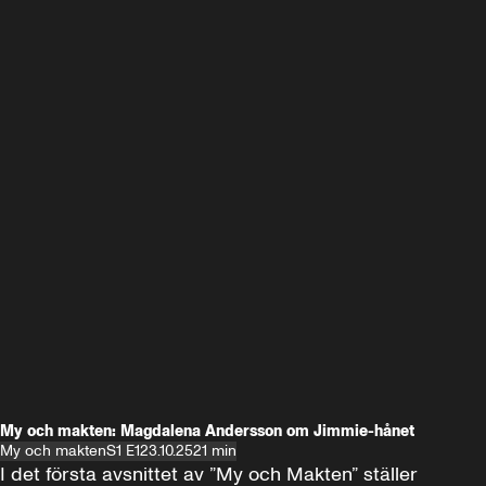
My och makten: Magdalena Andersson om Jimmie-hånet
My och makten
S1 E1
23.10.25
21 min
I det första avsnittet av ”My och Makten” ställer 