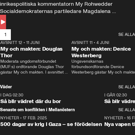
inrikespolitiska kommentatorn My Rohwedder 
Socialdemokraternas partiledare Magdalena 
Andersson till svars.
1
SE ALLA
AVSNITT 12
•
11 JUNI
26:27
AVSNITT 11
•
4 JUNI
2
My och makten: Douglas
My och makten: Denice
Thor
Westerberg
Moderata ungdomsförbundet 
Ungsvenskarnas 
(MUF:s) ordförande Douglas Thor 
förbundsordförande Denice 
gästar My och makten. I avsnittet 
Westerberg gästar My och makten.
diskuteras tonårsutvisningarna och 
avsnittet diskuteras migrationsfrå
hur Moderaterna ska locka väljare till 
och hur SD ska locka kvinnliga 
Väder
SE ALLA
valet i höst. 
väljare. 
I DAG 02:30
1:06
I GÅR 02:30
Så blir vädret där du bor
Så blir vädr
Senaste om konflikten i Mellanöstern
SE ALLA
NYHETER
•
17 FEB. 2025
0:45
NYHETER
•
16 F
500 dagar av krig i Gaza – se förödelsen
Nya vapen ti