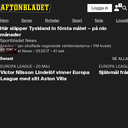
Logga in
Hem
Serier
Nyheter
Sport
Nöje
Livsstil
Här släpper Tyskland in första målet – på nio
månader
Sportbladet News
Azerbajdzjan straffade regerande världsmästarna i VM-kvalet.
Se mer
Sportbladet News
•
26.03.17
•
41 sek
Senast
SE ALLA
EUROPA LEAGUE
•
20 MAJ
1:32
EUROPA LEAG
Victor Nilsson Lindelöf vinner Europa
Självmål frå
League med sitt Aston Villa