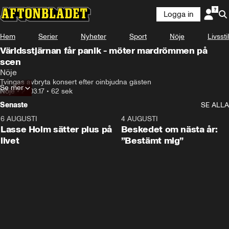
Logga in
Hem
Serier
Nyheter
Sport
Nöje
Livsstil
Världsstjärnan får panik - möter mardrömmen på
scen
Nöje
Tvingas avbryta konsert efter oinbjudna gästen
Se mer
Nöje
•
27.03.17
•
62 sek
Senaste
SE ALLA
6 AUGUSTI
1:04
4 AUGUSTI
Lasse Holm sätter plus på
Beskedet om nästa år:
livet
”Bestämt mig”