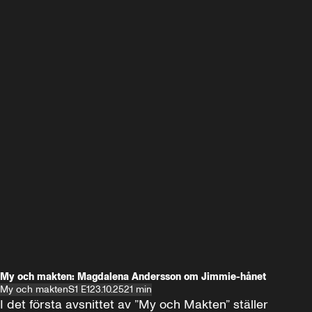
My och makten: Magdalena Andersson om Jimmie-hånet
My och makten
S1 E1
23.10.25
21 min
I det första avsnittet av ”My och Makten” ställer 