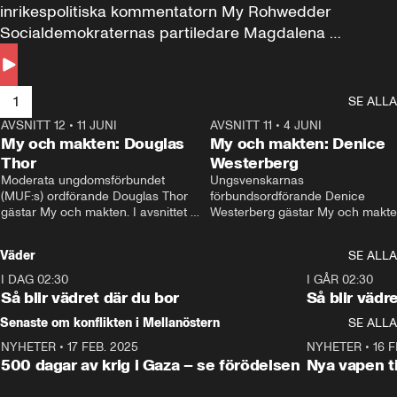
inrikespolitiska kommentatorn My Rohwedder 
Socialdemokraternas partiledare Magdalena 
Andersson till svars.
1
SE ALLA
AVSNITT 12
•
11 JUNI
26:27
AVSNITT 11
•
4 JUNI
2
My och makten: Douglas
My och makten: Denice
Thor
Westerberg
Moderata ungdomsförbundet 
Ungsvenskarnas 
(MUF:s) ordförande Douglas Thor 
förbundsordförande Denice 
gästar My och makten. I avsnittet 
Westerberg gästar My och makten.
diskuteras tonårsutvisningarna och 
avsnittet diskuteras migrationsfrå
hur Moderaterna ska locka väljare till 
och hur SD ska locka kvinnliga 
Väder
SE ALLA
valet i höst. 
väljare. 
I DAG 02:30
1:06
I GÅR 02:30
Så blir vädret där du bor
Så blir vädr
Senaste om konflikten i Mellanöstern
SE ALLA
NYHETER
•
17 FEB. 2025
0:45
NYHETER
•
16 F
500 dagar av krig i Gaza – se förödelsen
Nya vapen ti