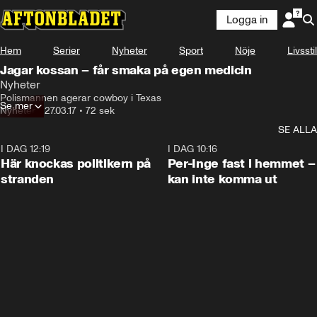
Logga in
Hem
Serier
Nyheter
Sport
Nöje
Livsstil
Jagar kossan – får smaka på egen medicin
Nyheter
Polismannen agerar cowboy i Texas
Se mer
Nyheter
•
27.03.17
•
72 sek
SE ALLA
I DAG 12:19
0:45
I DAG 10:16
Här knockas politikern på
Per-Inge fast i hemmet –
stranden
kan inte komma ut