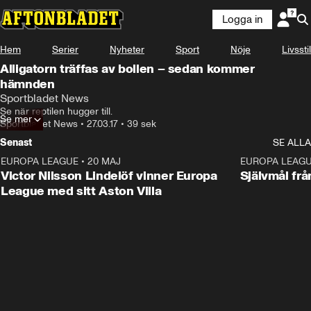
Logga in
Hem
Serier
Nyheter
Sport
Nöje
Livsstil
Alligatorn träffas av bollen – sedan kommer
hämnden
Sportbladet News
Se när reptilen hugger till.
Se mer
Sportbladet News
•
27.03.17
•
39 sek
Senast
SE ALLA
EUROPA LEAGUE
•
20 MAJ
1:32
EUROPA LEAG
Victor Nilsson Lindelöf vinner Europa
Självmål frå
League med sitt Aston Villa