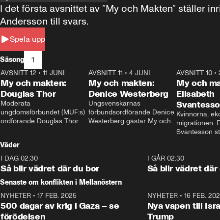
I det första avsnittet av ”My och Makten” ställe
Andersson till svars.
Spela upp
1
Säsong
AVSNITT 12
•
11 JUNI
26:27
AVSNITT 11
•
4 JUNI
23:40
AVSNITT 10
•
My och makten:
My och makten:
My och ma
Douglas Thor
Denice Westerberg
Elisabeth
Moderata 
Ungsvenskarnas 
Svantess
ungdomsförbundet (MUF:s) 
förbundsordförande Denice 
Kvinnorna, ek
ordförande Douglas Thor 
Westerberg gästar My och 
migrationen. E
gästar My och makten. I 
makten. I avsnittet 
Svantesson stäl
avsnittet diskuteras 
diskuteras migrationsfrågan 
när finansmini
Väder
tonårsutvisningarna och hur 
och hur SD ska locka 
Moderaterna ska locka 
kvinnliga väljare. 
I DAG 02:30
1:06
I GÅR 02:30
väljare till valet i höst. 
Så blir vädret där du bor
Så blir vädret där
Senaste om konflikten i Mellanöstern
NYHETER
•
17 FEB. 2025
0:45
NYHETER
•
16 FEB. 20
500 dagar av krig i Gaza – se
Nya vapen till Isr
förödelsen
Trump