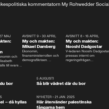
r inrikespolitiska kommentatorn My Rohwedder Soci
27 MAJ
3:51
AVSNITT 9
•
30 APRIL
24:00
AVSNITT 8
•
16 APRIL
25:1
kten:
My och makten:
My och makten:
Mikael Damberg
Nooshi Dadgostar
on
Ekonomin, 
V-ledaren Nooshi Dadgostar
finansministerrollen och 
pressas internt om 
onomin och 
demografikrisen. 
regeringsfrågan.

lisabeth 
Oppositionen ställs till svars 
I Aftonbladets 
ls till svars 
när Socialdemokraternas 
partiledarutfrågning ”My 
stern gästar 
Mikael Damberg gästar My 
och Makten” sätter hon ner 
My och Makten. 
och Makten. 
foten mot kritikerna:

1:06
5 AUGUSTI
1:0
– Vi ställer upp i val. Ska vi 
 du bor
Så blir vädret där du bor
vara med så sitter vi förstås 
25
1:22
NYHETER
•
21 JAN. 2025
0:5
ael – då hyllas
Här återvänder palestinska
fångarna hem