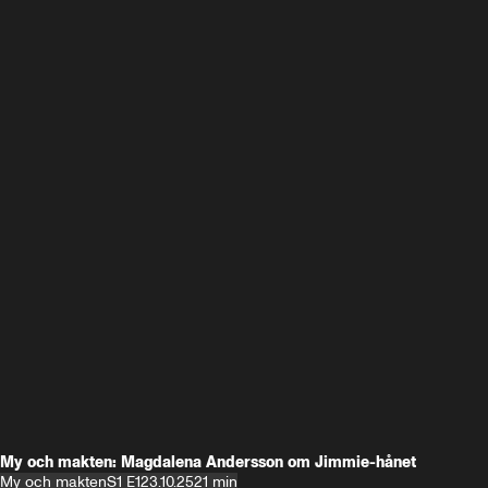
My och makten: Magdalena Andersson om Jimmie-hånet
My och makten
S1 E1
23.10.25
21 min