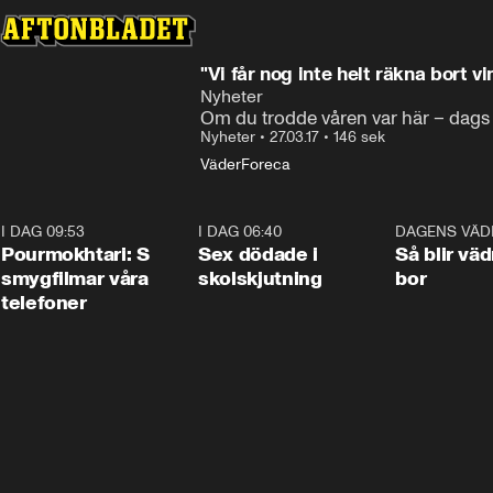
"Vi får nog inte helt räkna bort vi
Nyheter
Om du trodde våren var här – dags
Nyheter
•
27.03.17
•
146 sek
Väder
Foreca
I DAG 09:53
1:36
I DAG 06:40
0:47
DAGENS VÄD
Pourmokhtari: S
Sex dödade i
Så blir väd
smygfilmar våra
skolskjutning
bor
telefoner