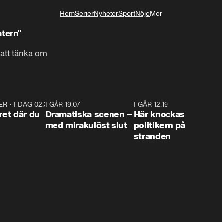
Hem
Serier
Nyheter
Sport
Nöje
Mer
Livsstil
ntern"
 att tänka om
ER
•
I DAG 02:30
1:06
I GÅR 19:07
0:42
I GÅR 12:19
0:4
ret där du
Dramatiska scenen –
Här knockas
med mirakulöst slut
politikern på
stranden