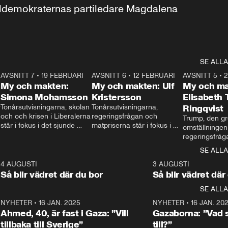
aldemokraternas partiledare Magdalena 
SE ALLA
7
AVSNITT 7
•
19 FEBRUARI
24:30
AVSNITT 6
•
12 FEBRUARI
27:30
AVSNITT 5
•
My och makten:
My och makten: Ulf
My och ma
Simona Mohamsson
Kristersson
Elisabeth
 
Tonårsutvisningarna, skolan 
Tonårsutvisningarna, 
Ringqvist
och och krisen i Liberalerna 
regeringsfrågan och 
Trump, den gr
står i fokus i det sjunde 
matpriserna står i fokus i 
omställningen
avsnittet av ”My och 
det sjätte avsnittet av ”My 
regeringsfråga
makten”. Se när 
och makten”. Se när 
centrum i det 
SE ALLA
Aftonbladets inrikespolitiska 
Aftonbladets inrikespolitiska 
avsnittet av ”
kommentator My 
kommentator My 
6
4 AUGUSTI
1:06
3 AUGUSTI
Makten”. Se nä
Rohwedder ställer 
Rohwedder ställer 
Så blir vädret där du bor
Så blir vädret där
Aftonbladets in
utbildnings- och 
statsminister Ulf Kristersson 
kommentator 
SE ALLA
integrationsminister Simona 
till svars.
Rohwedder stäl
Mohamsson till svars.
Centerpartiets
2
NYHETER
•
16 JAN. 2025
1:01
NYHETER
•
16 JAN. 20
Thand Ring till
Ahmed, 40, är fast i Gaza: ”Vill
Gazaborna: ”Vad s
tillbaka till Sverige”
till?”