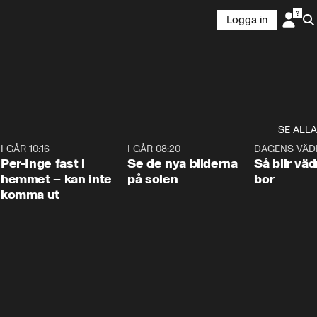
Logga in
SE ALLA
5
I GÅR 10:16
1:26
I GÅR 08:20
0:31
DAGENS VÄD
Per-Inge fast i
Se de nya bilderna
Så blir väd
hemmet – kan inte
på solen
bor
komma ut