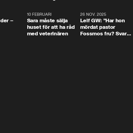
4:24
10 FEBRUARI
4:13
26 NOV. 2025
8:1
der –
Sara måste sälja
Leif GW: ”Har hon
huset för att ha råd
mördat pastor
med veterinären
Fossmos fru? Svar
nej.”