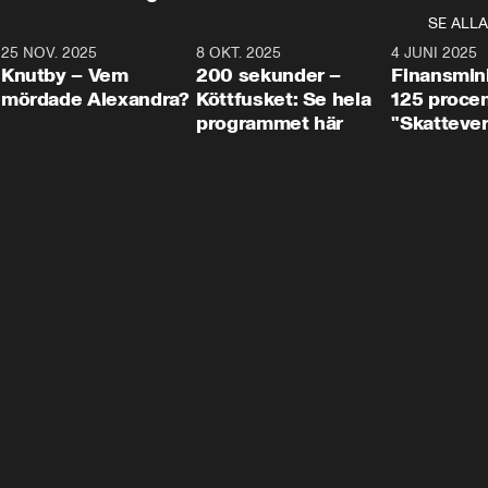
SE ALLA
3
25 NOV. 2025
31:05
8 OKT. 2025
4:29
4 JUNI 2025
Knutby – Vem
200 sekunder –
Finansmin
mördade Alexandra?
Köttfusket: Se hela
125 procent
programmet här
"Skattever
viktig uppg