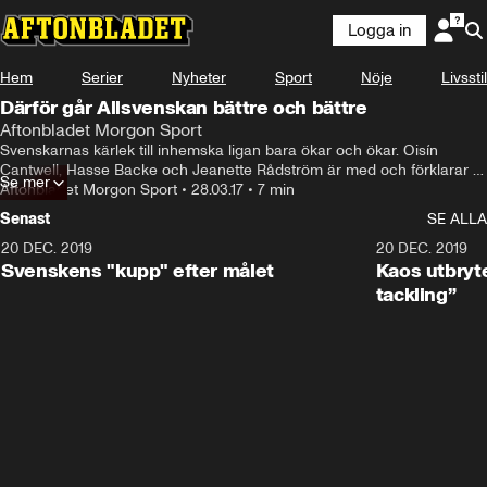
Logga in
Hem
Serier
Nyheter
Sport
Nöje
Livsstil
Därför går Allsvenskan bättre och bättre
Aftonbladet Morgon Sport
Svenskarnas kärlek till inhemska ligan bara ökar och ökar. Oisín 
Cantwell, Hasse Backe och Jeanette Rådström är med och förklarar 
Se mer
varför det bara blir större och större.
Aftonbladet Morgon Sport
•
28.03.17
•
7 min
Senast
SE ALLA
20 DEC. 2019
0:44
20 DEC. 2019
Svenskens "kupp" efter målet
Kaos utbryte
tackling”