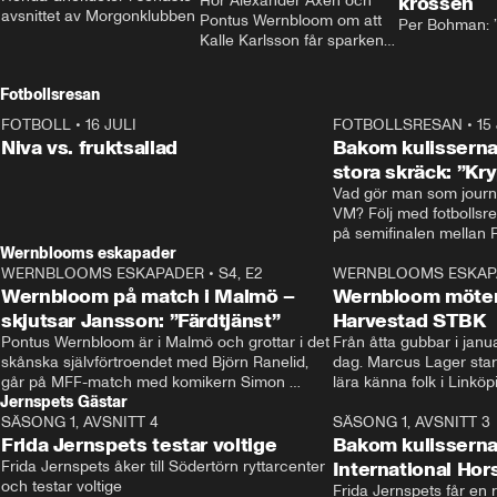
Hör Alexander Axén och 
krossen
avsnittet av Morgonklubben
Pontus Wernbloom om att 
Per Bohman: ”
Kalle Karlsson får sparken 
från Bajen och att Henrik 
Rydström tar över
Fotbollsresan
FOTBOLL
•
16 JULI
0:44
FOTBOLLSRESAN
•
15
Niva vs. fruktsallad
Bakom kulisserna
stora skräck: ”Kr
Vad gör man som journa
VM? Följ med fotbollsr
Wernblooms eskapader
WERNBLOOMS ESKAPADER
•
S4, E2
38:23
WERNBLOOMS ESKAP
Wernbloom på match i Malmö –
Wernbloom möter
skjutsar Jansson: ”Färdtjänst”
Harvestad STBK
Pontus Wernbloom är i Malmö och grottar i det 
Från åtta gubbar i januar
skånska självförtroendet med Björn Ranelid, 
dag. Marcus Lager starta
går på MFF-match med komikern Simon 
lära känna folk i Linköp
Jernspets Gästar
”Chippen” Svensson och hjälper skadade 
STBK en institution – o
SÄSONG 1, AVSNITT 4
stjärnbacken Pontus Jansson hem. 
13:37
rakt in i värmen.
SÄSONG 1, AVSNITT 3
Frida Jernspets testar voltige
Bakom kulissern
Frida Jernspets åker till Södertörn ryttarcenter 
International Ho
och testar voltige
Frida Jernspets får en 