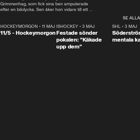
Grimmenhag, som fick sina ben amputerade 
efter en bilolycka. Sen åker hon vidare till ett 
vård- och omsorgsboende med den 76 
SE ALLA
centimeter höga terapihästen Calle.
HOCKEYMORGON
•
11 MAJ
ISHOCKEY
•
3 MAJ
0:22
SHL
•
3 MAJ
n
11/5 - Hockeymorgon
Festade sönder
Söderströ
pokalen: ”Käkade
mentala 
upp dem”