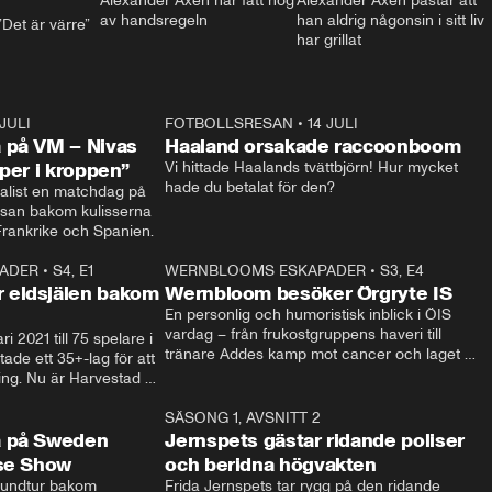
Alexander Axén har fått nog 
Alexander Axén påstår att 
av handsregeln
han aldrig någonsin i sitt liv 
Det är värre”
har grillat
 JULI
36:52
FOTBOLLSRESAN
•
14 JULI
0:3
 på VM – Nivas
Haaland orsakade raccoonboom
yper i kroppen”
Vi hittade Haalands tvättbjörn! Hur mycket 
hade du betalat för den?
list en matchdag på 
esan bakom kulisserna 
på semifinalen mellan Frankrike och Spanien. 
ADER
•
S4, E1
32:14
WERNBLOOMS ESKAPADER
•
S3, E4
33:1
Plus
 eldsjälen bakom
Wernbloom besöker Örgryte IS
En personlig och humoristisk inblick i ÖIS 
vardag – från frukostgruppens haveri till 
i 2021 till 75 spelare i 
tränare Addes kamp mot cancer och laget 
de ett 35+-lag för att 
som siktar mot Allsvenskan.
ing. Nu är Harvestad 
ch Wernbloom kliver 
14:14
SÄSONG 1, AVSNITT 2
24:5
a på Sweden
Jernspets gästar ridande poliser
rse Show
och beridna högvakten
rundtur bakom 
Frida Jernspets tar rygg på den ridande 