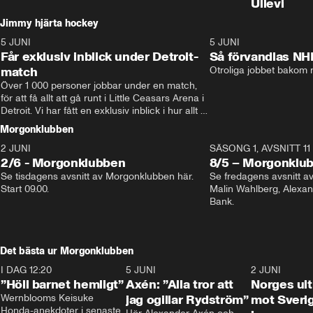
Ullevi
Jimmy hjärta hockey
5 JUNI
11:14
5 JUNI
Får exklusiv inblick under Detroit-
Så förvandlas NH
match
Otroliga jobbet bakom r
Över 1 000 personer jobbar under en match, 
för att få allt att gå runt i Little Ceasars Arena i 
Detroit. Vi har fått en exklusiv inblick i hur allt 
fungerar inför och under match i världens 
Morgonklubben
bästa hockeyliga
2 JUNI
SÄSONG 1, AVSNITT 11
2/6 - Morgonklubben
8/5 – Morgonklu
Se tisdagens avsnitt av Morgonklubben här. 
Se fredagens avsnitt 
Start 09.00. 
Malin Wahlberg, Alexa
Bank. 
Det bästa ur Morgonklubben
I DAG 12:20
1:14
5 JUNI
0:44
2 JUNI
”Höll barnet hemligt”
Axén: ”Alla tror att
Norges ul
Wernblooms Keisuke 
jag ogillar Rydström”
mot Sverig
Honda-anekdoter i senaste 