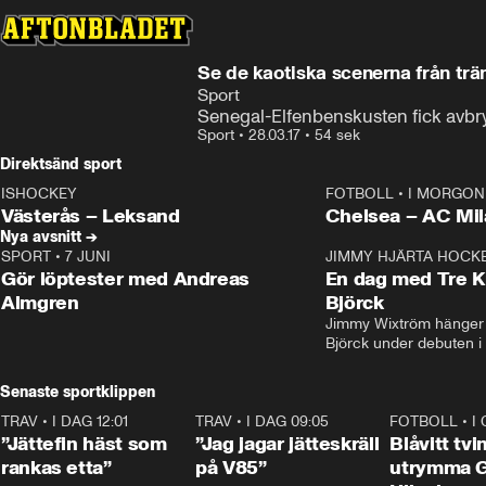
Se de kaotiska scenerna från tr
Sport
Senegal-Elfenbenskusten fick avbryt
Sport
•
28.03.17
•
54 sek
Direktsänd sport
ISHOCKEY
FOTBOLL
•
I MORGON 
LIVE
Plus
Plus
Västerås – Leksand
Chelsea – AC M
Nya avsnitt →
SPORT
•
7 JUNI
16:36
JIMMY HJÄRTA HOCK
Gör löptester med Andreas
En dag med Tre K
Almgren
Björck
Jimmy Wixtröm hänger 
Björck under debuten i
Senaste sportklippen
TRAV
•
I DAG 12:01
5:16
TRAV
•
I DAG 09:05
1:06
FOTBOLL
•
I
”Jättefin häst som
”Jag jagar jätteskräll
Blåvitt tvi
rankas etta”
på V85”
utrymma 