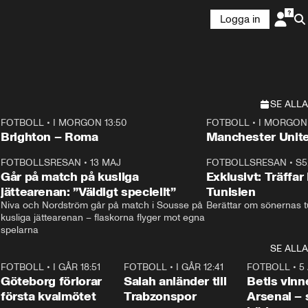
Logga in
SE ALLA
FOTBOLL
•
I MORGON 13:50
FOTBOLL
•
I MORGON 
Plus
Plus
Brighton – Roma
3
FOTBOLLSRESAN
•
13 MAJ
33:19
FOTBOLLSRESAN
•
S5
Går på match på kusliga
Exklusivt: Träffar
jättearenan: ”Väldigt speciellt”
Tunisien
Niva och Nordström går på match i Sousse på 
Berättar om sönernas tu
kusliga jättearenan – flaskorna flyger mot egna 
spelarna 
SE ALLA
7
FOTBOLL
•
I GÅR 18:51
2:17
FOTBOLL
•
I GÅR 12:41
0:42
FOTBOLL
•
5
i
Göteborg förlorar
Salah anländer till
Betis vinn
första kvalmötet
Trabzonspor
Arsenal –