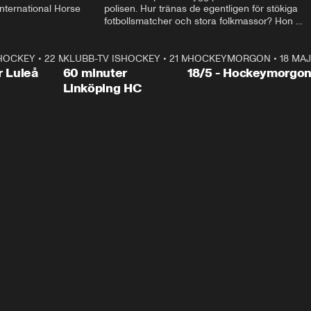
ternational Horse 
polisen. Hur tränas de egentligen för stökiga 
fotbollsmatcher och stora folkmassor? Hon 
hälsar även på hos beridna högvakten, som 
den här dagen ska byta av högvakten, som 
SHOCKEY
1:00:28
•
22 MAJ
KLUBB-TV ISHOCKEY
vaktar slottet.
1:00:18
•
21 MAJ
HOCKEYMORGON
•
18 MAJ
Plus
r Luleå
60 minuter
18/5 - Hockeymorgo
Linköping HC