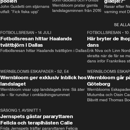
poolen
John Guidetti och Pontus 
glädje!?”
Wernbloom pratar gamla 
John Guidetti om stjärnans 
Rasar efter N
landslagsminnen från 2016
utfall: ”Fick fiska upp”
varning mot D
SE ALLA
8
FOTBOLLSRESAN
•
14 JULI
41:35
FOTBOLLSRESAN
•
10
Fotbollsresan hittar Haalands
Här bryter de ih
tvättbjörn i Dallas
dans
Fotbollsresan hittar Haalands tvättbjörn i Dallas
Erik Niva och Linn Nord
skratta när de får se 
dans inför Frankrikes st
VM-kvartsfinalen. 
4
WERNBLOOMS ESKAPADER
•
S2, E4
24:20
WERNBLOOMS ESKAP
Plus
Wernbloom ger exklusiv inblick hos
Wernbloom går på
landslaget
Göteborg
Wernbloom visar upp landslagets inre: Så äter 
Wernblooms Eskapader:
de – får rundtur i omklädningsrummet
Mutumba och Oisin Cant
Blåvitt med Thomas Bo
0
SÄSONG 1, AVSNITT 1
25:12
Jernspets gästar pararyttaren
Felicia och terapihästen Calle
Frida Jernspets träffar pararyttaren Felicia 