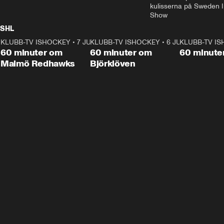
kulisserna på Sweden In
Show
SHL
KLUBB-TV ISHOCKEY
1:02:53
•
7 JUNI
KLUBB-TV ISHOCKEY
1:00:59
•
6 JUNI
KLUBB-TV I
Plus
Plus
60 minuter om
60 minuter om
60 minute
Malmö Redhawks
Björklöven