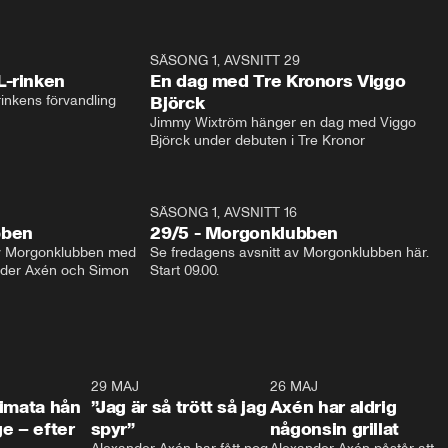
1:04
SÄSONG 1, AVSNITT 29
17:3
L-rinken
En dag med Tre Kronors Viggo
inkens förvandling
Björck
Jimmy Wixtröm hänger en dag med Viggo 
Björck under debuten i Tre Kronor
SÄSONG 1, AVSNITT 16
bben
29/5 - Morgonklubben
av Morgonklubben med 
Se fredagens avsnitt av Morgonklubben här. 
nder Axén och Simon 
Start 09.00. 
0:26
29 MAJ
0:30
26 MAJ
0:3
timata hån
”Jag är så trött så jag
Axén har aldrig
e – efter
spyr”
någonsin grillat