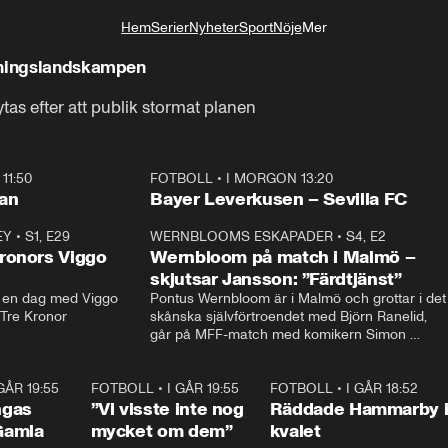
Hem
Serier
Nyheter
Sport
Nöje
Mer
Livsstil
äningslandskampen
as efter att publik stormat planen
11:50
FOTBOLL
•
I MORGON 13:20
Plus
ilan
Bayer Leverkusen – Sevilla FC
EY
•
S1, E29
17:38
WERNBLOOMS ESKAPADER
•
S4, E2
38:2
ronors Viggo
Wernbloom på match i Malmö –
skjutsar Jansson: ”Färdtjänst”
en dag med Viggo 
Pontus Wernbloom är i Malmö och grottar i det 
 Tre Kronor
skånska självförtroendet med Björn Ranelid, 
går på MFF-match med komikern Simon 
”Chippen” Svensson och hjälper skadade 
stjärnbacken Pontus Jansson hem. 
 GÅR 19:55
0:29
FOTBOLL
•
I GÅR 19:55
1:56
FOTBOLL
•
I GÅR 18:52
2:1
ngas
”Vi visste inte nog
Räddade Hammarby 
Gamla
mycket om dem”
kvalet