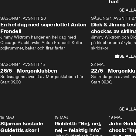
här!
SE ALLA
8
SÄSONG 1, AVSNITT 28
20:38
SÄSONG 1, AVSNITT 2
Plus
En hel dag med superlöftet Anton
Dick & Jimmy test
Frondell
chockas av skill
Jimmy Wixtröm hänger en hel dag med 
Jimmy Wixtröm och Dick
Chicago Blackhawks Anton Frondell. Kollar 
på klubbor och åkyta, r
pojkrummet, bakar och firar farfar
skridskor 
SE ALLA
SÄSONG 1, AVSNITT 15
22 MAJ
26/5 - Morgonklubben
22/5 - Morgonkl
Se tisdagens avsnitt av Morgonklubben här. 
Se fredagens avsnitt a
Start 09.00. 
Start 09.00. 
SE ALLA
1
19 MAJ
0:43
19 MAJ
0:39
19 MAJ
Stjärnan kastade
Guidetti: ”Nej, nej,
John Guide
Guidettis skor i
nej – felaktig info”
chock: ”I