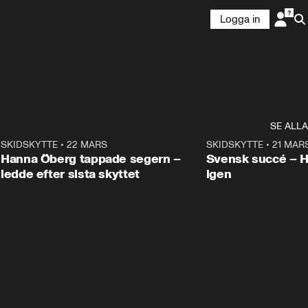
Logga in
SE ALLA
9
SKIDSKYTTE
•
22 MARS
0:55
SKIDSKYTTE
•
21 MAR
Hanna Öberg tappade segern –
Svensk succé – 
ledde efter sista skyttet
igen