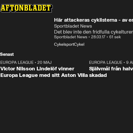
Här attackeras cyklisterna - av 
Sportbladet News
Det blev inte den fridfulla cykelture
Sportbladet News
•
28.03.17
•
61 sek
Cykelsport
Cykel
Senast
EUROPA LEAGUE
•
20 MAJ
1:32
EUROPA LEAGUE
•
9 A
Victor Nilsson Lindelöf vinner
Självmål från hal
Europa League med sitt Aston Villa
skadad