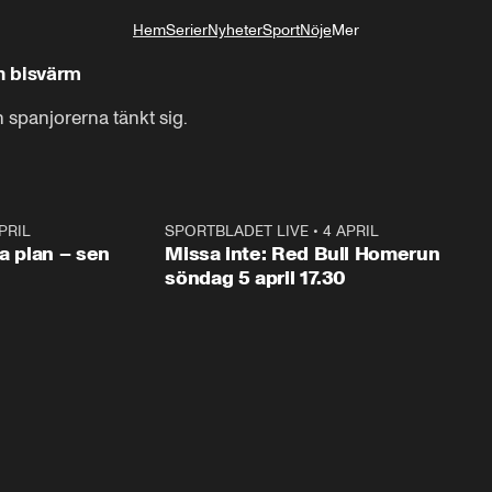
Hem
Serier
Nyheter
Sport
Nöje
Mer
Livsstil
en bisvärm
n spanjorerna tänkt sig.
PRIL
1:03
SPORTBLADET LIVE
•
4 APRIL
1:0
va plan – sen
Missa inte: Red Bull Homerun
söndag 5 april 17.30