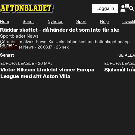
Logga in
Hem
Serier
Nyheter
Sport
Nöje
Livsstil
Räddar skottet - då händer det som inte får ske
Sportbladet News
Córdobas målvakt Pawel Kieszeks tabbe kostade bottenlaget poäng
Se mer
Sportbladet News
•
28.03.17
•
26 sek
Senast
SE ALLA
EUROPA LEAGUE
•
20 MAJ
1:32
EUROPA LEAG
Victor Nilsson Lindelöf vinner Europa
Självmål frå
League med sitt Aston Villa