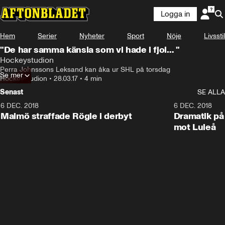
Logga in
Hem
Serier
Nyheter
Sport
Nöje
Livsstil
"De har samma känsla som vi hade i fjol… "
Hockeystudion
Perra Johnssons Leksand kan åka ur SHL på torsdag
Se mer
Hockeystudion
•
28.03.17
•
4 min
Senast
SE ALLA
6 DEC. 2018
0:50
6 DEC. 2018
Malmö straffade Rögle i derbyt
Dramatik på
mot Luleå