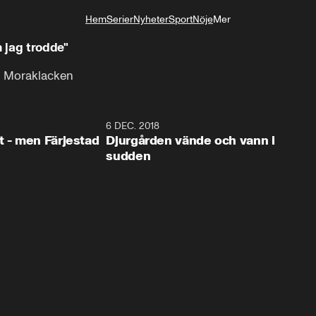
Hem
Serier
Nyheter
Sport
Nöje
Mer
Livsstil
n jag trodde"
 i Moraklacken
0:35
6 DEC. 2018
0:5
t - men Färjestad
Djurgården vände och vann i
sudden