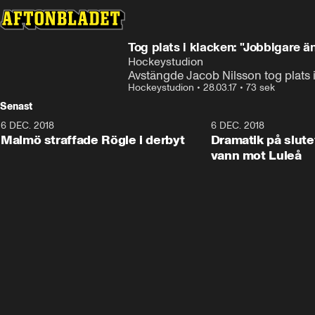
Tog plats i klacken: "Jobbigare ä
Hockeystudion
Avstängde Jacob Nilsson tog plats
Hockeystudion
•
28.03.17
•
73 sek
Senast
6 DEC. 2018
0:50
6 DEC. 2018
Malmö straffade Rögle i derbyt
Dramatik på slute
vann mot Luleå