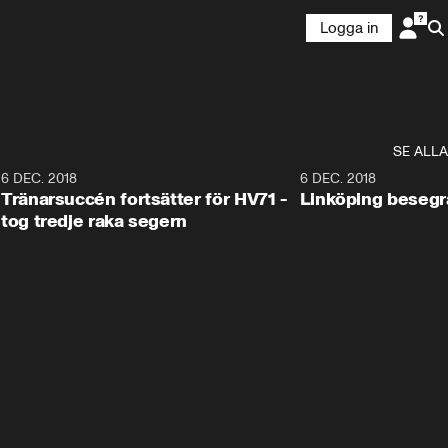
Logga in
SE ALLA
6
6 DEC. 2018
0:50
6 DEC. 2018
Tränarsuccén fortsätter för HV71 -
Linköping besegr
tog tredje raka segern