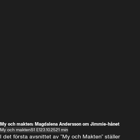
My och makten: Magdalena Andersson om Jimmie-hånet
My och makten
S1 E1
23.10.25
21 min
I det första avsnittet av ”My och Makten” ställer 