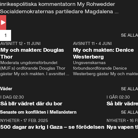
inrikespolitiska kommentatorn My Rohwedder 
Socialdemokraternas partiledare Magdalena 
Andersson till svars.
1
SE ALLA
AVSNITT 12
•
11 JUNI
26:27
AVSNITT 11
•
4 JUNI
2
My och makten: Douglas
My och makten: Denice
Thor
Westerberg
Moderata ungdomsförbundet 
Ungsvenskarnas 
(MUF:s) ordförande Douglas Thor 
förbundsordförande Denice 
gästar My och makten. I avsnittet 
Westerberg gästar My och makten.
diskuteras tonårsutvisningarna och 
avsnittet diskuteras migrationsfrå
hur Moderaterna ska locka väljare till 
och hur SD ska locka kvinnliga 
Väder
SE ALLA
valet i höst. 
väljare. 
I DAG 02:30
1:06
I GÅR 02:30
Så blir vädret där du bor
Så blir vädr
Senaste om konflikten i Mellanöstern
SE ALLA
NYHETER
•
17 FEB. 2025
0:45
NYHETER
•
16 F
500 dagar av krig i Gaza – se förödelsen
Nya vapen ti