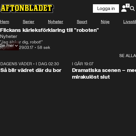
Logga in
Hem
Serier
Nyheter
Sport
Nöje
Livsstil
Flickans kärleksförklaring till "roboten"
Nyheter
"Jag älskar dig, robot!"
Se mer
Nyheter
•
29.03.17
•
58 sek
SE ALLA
DAGENS VÄDER
•
I DAG 02:30
1:06
I GÅR 19:07
Så blir vädret där du bor
Dramatiska scenen – me
mirakulöst slut