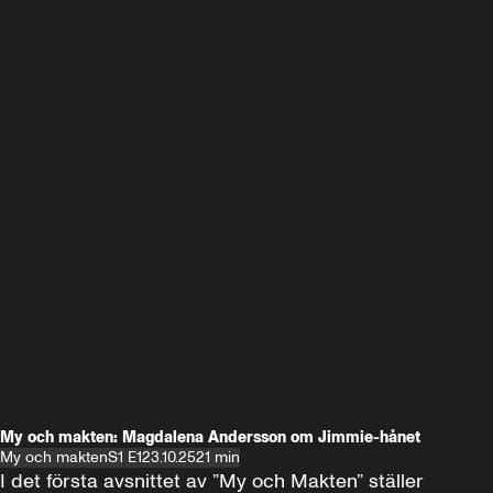
My och makten: Magdalena Andersson om Jimmie-hånet
My och makten
S1 E1
23.10.25
21 min
I det första avsnittet av ”My och Makten” ställer 