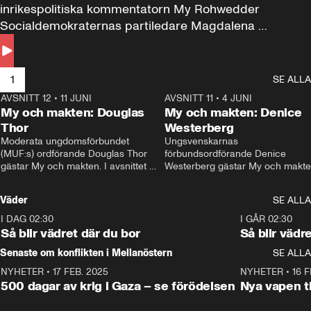
inrikespolitiska kommentatorn My Rohwedder 
Socialdemokraternas partiledare Magdalena 
Andersson till svars.
1
SE ALLA
AVSNITT 12
•
11 JUNI
26:27
AVSNITT 11
•
4 JUNI
2
My och makten: Douglas
My och makten: Denice
Thor
Westerberg
Moderata ungdomsförbundet 
Ungsvenskarnas 
(MUF:s) ordförande Douglas Thor 
förbundsordförande Denice 
gästar My och makten. I avsnittet 
Westerberg gästar My och makten.
diskuteras tonårsutvisningarna och 
avsnittet diskuteras migrationsfrå
hur Moderaterna ska locka väljare till 
och hur SD ska locka kvinnliga 
Väder
SE ALLA
valet i höst. 
väljare. 
I DAG 02:30
1:06
I GÅR 02:30
Så blir vädret där du bor
Så blir vädr
Senaste om konflikten i Mellanöstern
SE ALLA
NYHETER
•
17 FEB. 2025
0:45
NYHETER
•
16 F
500 dagar av krig i Gaza – se förödelsen
Nya vapen ti