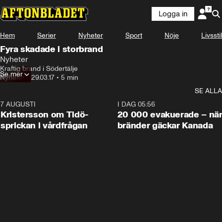
Logga in
Hem
Serier
Nyheter
Sport
Nöje
Livsstil
Fyra skadade i storbrand
Nyheter
Kraftig brand i Södertälje
Se mer
Nyheter
•
29.03.17
•
5 min
SE ALLA
7 AUGUSTI
0:42
I DAG 05:56
Kristersson om Tidö-
20 000 evakuerade – nä
sprickan i vårdfrågan
bränder gäckar Kanada