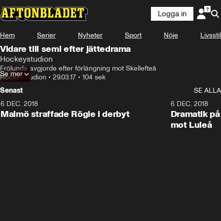
Logga in
Hem
Serier
Nyheter
Sport
Nöje
Livsstil
Vidare till semi efter jättedrama
Hockeystudion
Frölunda avgjorde efter förlängning mot Skellefteå
Se mer
Hockeystudion
•
29.03.17
•
104 sek
Senast
SE ALLA
6 DEC. 2018
0:50
6 DEC. 2018
Malmö straffade Rögle i derbyt
Dramatik på
mot Luleå