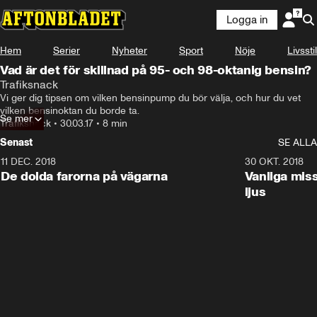
Logga in
Hem
Serier
Nyheter
Sport
Nöje
Livsstil
Vad är det för skillnad på 95- och 98-oktanig bensin?
Trafiksnack
Vi ger dig tipsen om vilken bensinpump du bör välja, och hur du vet 
vilken bensinoktan du borde ta.
Se mer
Trafiksnack
•
30.03.17
•
8 min
Senast
SE ALLA
11 DEC. 2018
7:24
30 OKT. 2018
De dolda farorna på vägarna
Vanliga mis
ljus