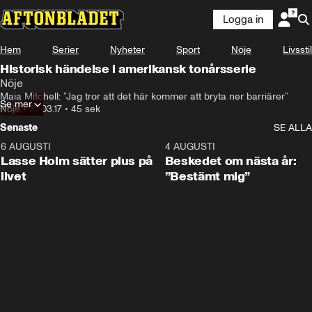
Logga in
Hem
Serier
Nyheter
Sport
Nöje
Livsstil
Historisk händelse i amerikansk tonårsserie
Nöje
Maia Mitchell: ”Jag tror att det här kommer att bryta ner barriärer”
Se mer
Nöje
•
30.03.17
•
45 sek
Senaste
SE ALLA
6 AUGUSTI
1:04
4 AUGUSTI
Lasse Holm sätter plus på
Beskedet om nästa år:
livet
”Bestämt mig”