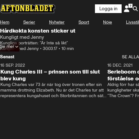
Logga in
Hem
Serier
Nyheter
Sport
Nöje
Livsstil
Hårdkokta konsten sticker ut
Kungligt med Jenny
Kungliga porträtten: ”Är Inte så likt”
Se mer
Kungligt med Jenny
•
30.03.17
•
10 min
Senast
SE ALLA
16 SEP. 2022
3:40
16 DEC. 2021
Kung Charles III – prinsen som till slut
Serieboom o
blev kung
förståelse o
Kung Charles var 73 år när tog över tronen efter sin 
Aldrig förr har 
mamma drottning Elizabeth. Nu är det Charles tur att 
kungligheter ska
representera kungahuset och Storbritannien och sätta 
”The Crown”? Frå
sin egen prägel på den kungliga rollen.
Storbritannien. 
förståelse och h
kungahuset komm
kungaserier är 