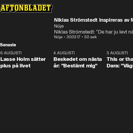
Niklas Strömstedt inspireras av
Nöje
Niklas Strömstedt: "De har ju levt näs
Nöje
•
30.03.17
•
50 sek
Senaste
6 AUGUSTI
1:04
4 AUGUSTI
0:24
3 AUGUSTI
Lasse Holm sätter
Beskedet om nästa
This or th
plus på livet
år: ”Bestämt mig”
Dara: ”Väg