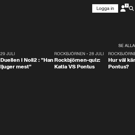
Logga in
SE ALLA
9
29 JULI
0:47
ROCKBJÖRNEN
•
28 JULI
0:15
ROCKBJÖRN
Duellen i Noll2 : ”Han
Rockbjörnen-quiz:
Hur väl kä
ljuger mest”
Katia VS Pontus
Pontus?