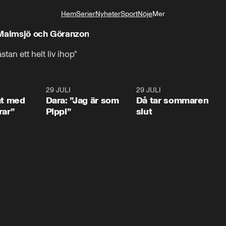
Hem
Serier
Nyheter
Sport
Nöje
Mer
Livsstil
 Malmsjö och Göranzon
tan ett helt liv ihop"
1:02
29 JULI
0:41
29 JULI
0:3
at med
Dara: ”Jag är som
Då tar sommaren
rar”
Pippi”
slut