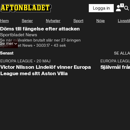
Logga in
Hem
Serier
Nyheter
Sport
Nöje
Livsstil
Döms till fängelse efter attacken
Sportbladet News
Se när målvakten brutalt slår ner 27-åringen
Se mer
Sportbladet News
•
30.03.17
•
43 sek
Senast
SE ALLA
EUROPA LEAGUE
•
20 MAJ
1:32
EUROPA LEAG
Victor Nilsson Lindelöf vinner Europa
Självmål frå
League med sitt Aston Villa