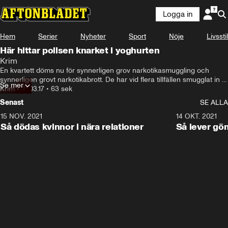
Logga in
Hem
Serier
Nyheter
Sport
Nöje
Livsstil
Här hittar polisen knarket i yoghurten
Krim
En kvartett döms nu för synnerligen grov narkotikasmuggling och 
synnerligen grovt narkotikabrott. De har vid flera tillfällen smugglat in 
Se mer
knark till Sverige enligt tingsrätten. När de greps hade de 5,5 kilo 
Krim
•
31.03.17
•
63 sek
narkotika gömd i yoghurtförpackningar.
Senast
SE ALLA
15 NOV. 2021
3:28
14 OKT. 2021
Så dödas kvinnor i nära relationer
Så lever gö