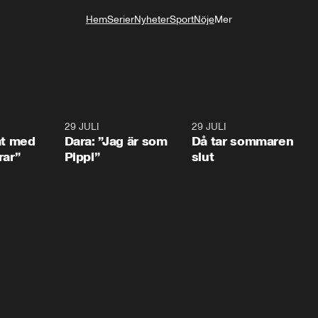
Hem
Serier
Nyheter
Sport
Nöje
Mer
Livsstil
1:02
29 JULI
0:41
29 JULI
0:3
at med
Dara: ”Jag är som
Då tar sommaren
rar”
Pippi”
slut