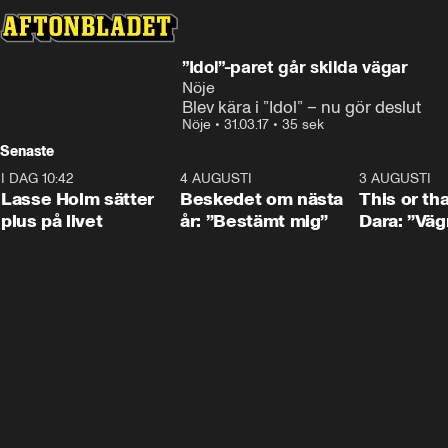
”Idol”-paret går skilda vägar
Nöje
Blev kära i ”Idol” – nu gör deslut
Nöje
•
31.03.17
•
35 sek
Senaste
I DAG 10:42
1:04
4 AUGUSTI
0:24
3 AUGUSTI
Lasse Holm sätter
Beskedet om nästa
This or th
plus på livet
år: ”Bestämt mig”
Dara: ”Väg