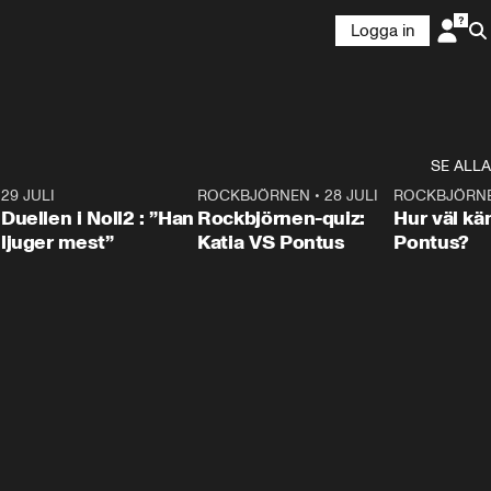
Logga in
SE ALLA
9
29 JULI
0:47
ROCKBJÖRNEN
•
28 JULI
0:15
ROCKBJÖRN
Duellen i Noll2 : ”Han
Rockbjörnen-quiz:
Hur väl kä
ljuger mest”
Katia VS Pontus
Pontus?