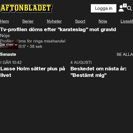
Logga in
Hem
Serier
Nyheter
Sport
Nöje
Livsstil
Tv-profilen döms efter ”karateslag” mot gravid
Nöje
Profilen döms för ringa misshandel
Se mer
Nöje
•
31.03.17
•
38 sek
Senaste
SE ALLA
I GÅR 10:42
1:04
4 AUGUSTI
Lasse Holm sätter plus på
Beskedet om nästa år:
livet
”Bestämt mig”