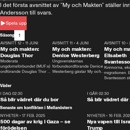
I det första avsnittet av ”My och Makten” ställe
Andersson till svars.
Spela upp
1
Säsong
AVSNITT 12
•
11 JUNI
26:27
AVSNITT 11
•
4 JUNI
23:40
AVSNITT 10
•
My och makten:
My och makten:
My och ma
Douglas Thor
Denice Westerberg
Elisabeth
Moderata 
Ungsvenskarnas 
Svantess
ungdomsförbundet (MUF:s) 
förbundsordförande Denice 
Kvinnorna, ek
ordförande Douglas Thor 
Westerberg gästar My och 
migrationen. E
gästar My och makten. I 
makten. I avsnittet 
Svantesson stäl
avsnittet diskuteras 
diskuteras migrationsfrågan 
när finansmini
Väder
tonårsutvisningarna och hur 
och hur SD ska locka 
Moderaterna ska locka 
kvinnliga väljare. 
I DAG 02:30
1:06
I GÅR 02:30
väljare till valet i höst. 
Så blir vädret där du bor
Så blir vädret där
Senaste om konflikten i Mellanöstern
NYHETER
•
17 FEB. 2025
0:45
NYHETER
•
16 FEB. 20
500 dagar av krig i Gaza – se
Nya vapen till Isr
förödelsen
Trump