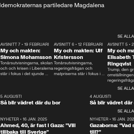
aldemokraternas partiledare Magdalena 
SE ALLA
7
AVSNITT 7
•
19 FEBRUARI
24:30
AVSNITT 6
•
12 FEBRUARI
27:30
AVSNITT 5
•
My och makten:
My och makten: Ulf
My och ma
Simona Mohamsson
Kristersson
Elisabeth
 
Tonårsutvisningarna, skolan 
Tonårsutvisningarna, 
Ringqvist
och och krisen i Liberalerna 
regeringsfrågan och 
Trump, den gr
står i fokus i det sjunde 
matpriserna står i fokus i 
omställningen
avsnittet av ”My och 
det sjätte avsnittet av ”My 
regeringsfråga
makten”. Se när 
och makten”. Se när 
centrum i det 
SE ALLA
Aftonbladets inrikespolitiska 
Aftonbladets inrikespolitiska 
avsnittet av ”
kommentator My 
kommentator My 
6
5 AUGUSTI
1:06
4 AUGUSTI
Makten”. Se nä
Rohwedder ställer 
Rohwedder ställer 
Så blir vädret där du bor
Så blir vädret där
Aftonbladets in
utbildnings- och 
statsminister Ulf Kristersson 
kommentator 
SE ALLA
integrationsminister Simona 
till svars.
Rohwedder stäl
Mohamsson till svars.
Centerpartiets
2
NYHETER
•
16 JAN. 2025
1:01
NYHETER
•
16 JAN. 20
Thand Ring till
Ahmed, 40, är fast i Gaza: ”Vill
Gazaborna: ”Vad s
tillbaka till Sverige”
till?”