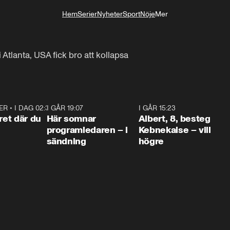
Hem
Serier
Nyheter
Sport
Nöje
Mer
Livsstil
tlanta, USA fick bro att kollapsa
ER
•
I DAG 02:30
1:06
I GÅR 19:07
0:45
I GÅR 15:23
0:5
ret där du
Här somnar
Albert, 8, besteg
programledaren – i
Kebnekaise – vill
sändning
högre