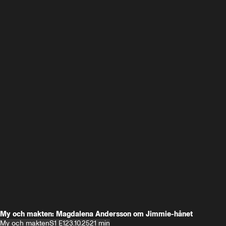
My och makten: Magdalena Andersson om Jimmie-hånet
My och makten
S1 E1
23.10.25
21 min