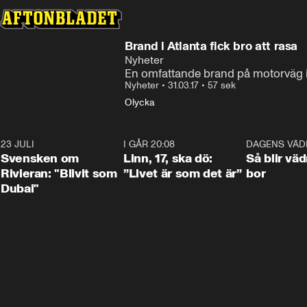
Brand i Atlanta fick bro att rasa
Nyheter
En omfattande brand på motorväg i A
Nyheter
•
31.03.17
•
57 sek
Olycka
23 JULI
1:42
I GÅR 20:08
4:36
DAGENS VÄD
Svensken om
Linn, 17, ska dö:
Så blir väd
Rivieran: "Blivit som
”Livet är som det är”
bor
Dubai"