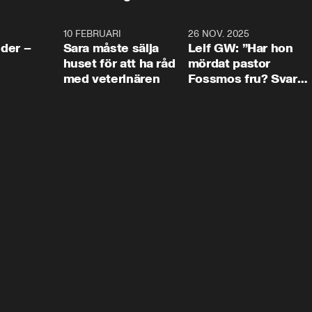
4:24
10 FEBRUARI
4:13
26 NOV. 2025
8:1
der –
Sara måste sälja
Leif GW: ”Har hon
huset för att ha råd
mördat pastor
med veterinären
Fossmos fru? Svar
nej.”