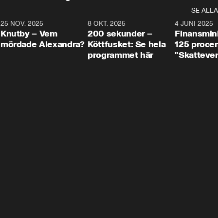
SE ALLA
3
25 NOV. 2025
31:05
8 OKT. 2025
4:29
4 JUNI 2025
Knutby – Vem
200 sekunder –
Finansmin
mördade Alexandra?
Köttfusket: Se hela
125 procent
programmet här
"Skattever
viktig uppg