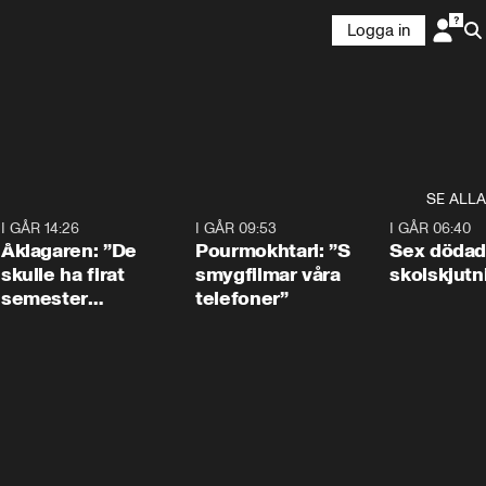
Logga in
SE ALLA
4
I GÅR 14:26
1:54
I GÅR 09:53
1:36
I GÅR 06:40
Åklagaren: ”De
Pourmokhtari: ”S
Sex dödad
skulle ha firat
smygfilmar våra
skolskjutn
semester
telefoner”
tillsammans”