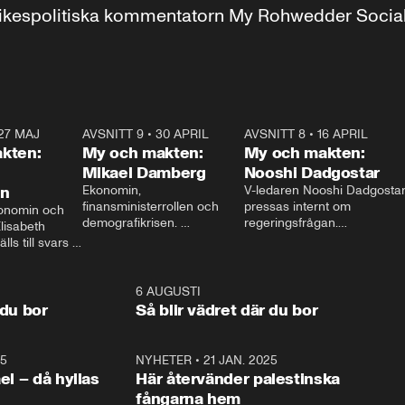
r inrikespolitiska kommentatorn My Rohwedder Soci
27 MAJ
3:51
AVSNITT 9
•
30 APRIL
24:00
AVSNITT 8
•
16 APRIL
25:1
kten:
My och makten:
My och makten:
Mikael Damberg
Nooshi Dadgostar
on
Ekonomin, 
V-ledaren Nooshi Dadgostar
finansministerrollen och 
pressas internt om 
onomin och 
demografikrisen. 
regeringsfrågan.

lisabeth 
Oppositionen ställs till svars 
I Aftonbladets 
ls till svars 
när Socialdemokraternas 
partiledarutfrågning ”My 
stern gästar 
Mikael Damberg gästar My 
och Makten” sätter hon ner 
My och Makten. 
och Makten. 
foten mot kritikerna:

1:06
6 AUGUSTI
1:0
– Vi ställer upp i val. Ska vi 
 du bor
Så blir vädret där du bor
vara med så sitter vi förstås 
25
1:22
NYHETER
•
21 JAN. 2025
0:5
ael – då hyllas
Här återvänder palestinska
fångarna hem