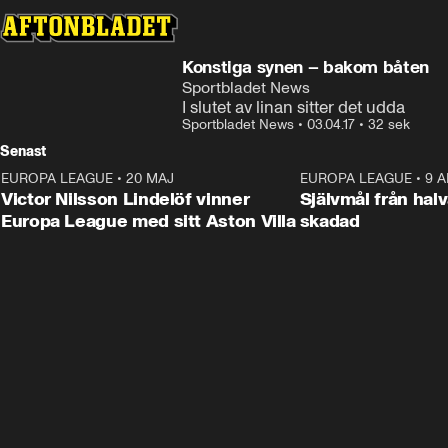
Konstiga synen – bakom båten
Sportbladet News
I slutet av linan sitter det udda
Sportbladet News
•
03.04.17
•
32 sek
Senast
EUROPA LEAGUE
•
20 MAJ
1:32
EUROPA LEAGUE
•
9 A
Victor Nilsson Lindelöf vinner
Självmål från hal
Europa League med sitt Aston Villa
skadad