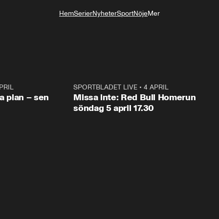
Hem
Serier
Nyheter
Sport
Nöje
Mer
Livsstil
PRIL
1:03
SPORTBLADET LIVE
•
4 APRIL
1:0
va plan – sen
Missa inte: Red Bull Homerun
söndag 5 april 17.30