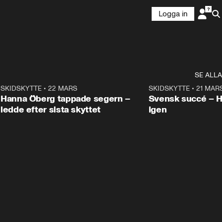
Logga in
SE ALLA
9
SKIDSKYTTE
•
22 MARS
0:55
SKIDSKYTTE
•
21 MAR
Hanna Öberg tappade segern –
Svensk succé – 
ledde efter sista skyttet
igen