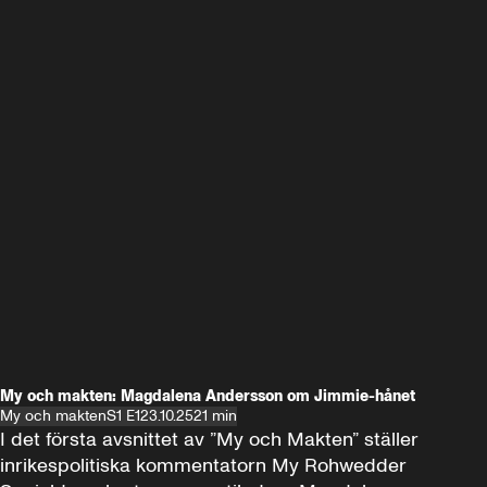
My och makten: Magdalena Andersson om Jimmie-hånet
My och makten
S1 E1
23.10.25
21 min
I det första avsnittet av ”My och Makten” ställer 
inrikespolitiska kommentatorn My Rohwedder 