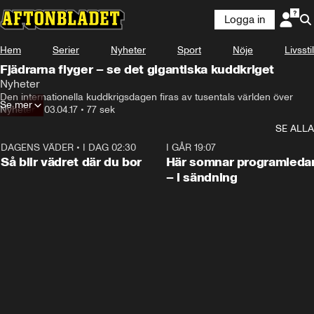
Logga in
Hem
Serier
Nyheter
Sport
Nöje
Livsstil
Fjädrarna flyger – se det gigantiska kuddkriget
Nyheter
Den internationella kuddkrigsdagen firas av tusentals världen över
Se mer
Nyheter
•
03.04.17
•
77 sek
SE ALLA
DAGENS VÄDER
•
I DAG 02:30
1:06
I GÅR 19:07
Så blir vädret där du bor
Här somnar programleda
– i sändning