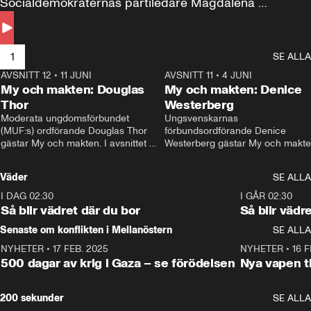
Socialdemokraternas partiledare Magdalena 
Andersson till svars.
1
SE ALLA
AVSNITT 12
•
11 JUNI
26:27
AVSNITT 11
•
4 JUNI
2
My och makten: Douglas
My och makten: Denice
Thor
Westerberg
Moderata ungdomsförbundet 
Ungsvenskarnas 
(MUF:s) ordförande Douglas Thor 
förbundsordförande Denice 
gästar My och makten. I avsnittet 
Westerberg gästar My och makten.
diskuteras tonårsutvisningarna och 
avsnittet diskuteras migrationsfrå
hur Moderaterna ska locka väljare till 
och hur SD ska locka kvinnliga 
Väder
SE ALLA
valet i höst. 
väljare. 
I DAG 02:30
1:06
I GÅR 02:30
Så blir vädret där du bor
Så blir vädr
Senaste om konflikten i Mellanöstern
SE ALLA
NYHETER
•
17 FEB. 2025
0:45
NYHETER
•
16 F
500 dagar av krig i Gaza – se förödelsen
Nya vapen ti
200 sekunder
SE ALLA