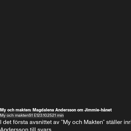
My och makten: Magdalena Andersson om Jimmie-hånet
My och makten
S1 E1
23.10.25
21 min
I det första avsnittet av ”My och Makten” ställe
Andersson till svars.