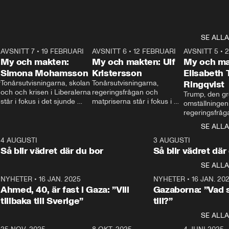
SE ALLA
7
AVSNITT 7
•
19 FEBRUARI
24:30
AVSNITT 6
•
12 FEBRUARI
27:30
AVSNITT 5
•
My och makten:
My och makten: Ulf
My och ma
Simona Mohamsson
Kristersson
Elisabeth
 
Tonårsutvisningarna, skolan 
Tonårsutvisningarna, 
Ringqvist
och och krisen i Liberalerna 
regeringsfrågan och 
Trump, den gr
står i fokus i det sjunde 
matpriserna står i fokus i 
omställningen
avsnittet av ”My och 
det sjätte avsnittet av ”My 
regeringsfråga
makten”. Se när 
och makten”. Se när 
centrum i det 
SE ALLA
Aftonbladets inrikespolitiska 
Aftonbladets inrikespolitiska 
avsnittet av ”
kommentator My 
kommentator My 
6
4 AUGUSTI
1:06
3 AUGUSTI
Makten”. Se nä
Rohwedder ställer 
Rohwedder ställer 
Så blir vädret där du bor
Så blir vädret där
Aftonbladets in
utbildnings- och 
statsminister Ulf Kristersson 
kommentator 
SE ALLA
integrationsminister Simona 
till svars.
Rohwedder stäl
Mohamsson till svars.
Centerpartiets
2
NYHETER
•
16 JAN. 2025
1:01
NYHETER
•
16 JAN. 20
Thand Ring till
Ahmed, 40, är fast i Gaza: ”Vill
Gazaborna: ”Vad s
tillbaka till Sverige”
till?”
SE ALLA