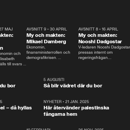
27 MAJ
3:51
AVSNITT 9
•
30 APRIL
24:00
AVSNITT 8
•
16 APRIL
25:1
kten:
My och makten:
My och makten:
Mikael Damberg
Nooshi Dadgostar
on
Ekonomin, 
V-ledaren Nooshi Dadgostar
finansministerrollen och 
pressas internt om 
onomin och 
demografikrisen. 
regeringsfrågan.

lisabeth 
Oppositionen ställs till svars 
I Aftonbladets 
ls till svars 
när Socialdemokraternas 
partiledarutfrågning ”My 
stern gästar 
Mikael Damberg gästar My 
och Makten” sätter hon ner 
My och Makten. 
och Makten. 
foten mot kritikerna:

1:06
5 AUGUSTI
1:0
– Vi ställer upp i val. Ska vi 
 du bor
Så blir vädret där du bor
vara med så sitter vi förstås 
25
1:22
NYHETER
•
21 JAN. 2025
0:5
ael – då hyllas
Här återvänder palestinska
fångarna hem