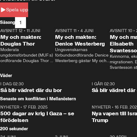
Spela upp
1
Säsong
AVSNITT 12
•
11 JUNI
26:27
AVSNITT 11
•
4 JUNI
23:40
AVSNITT 10
•
My och makten:
My och makten:
My och ma
Douglas Thor
Denice Westerberg
Elisabeth
Moderata 
Ungsvenskarnas 
Svantess
ungdomsförbundet (MUF:s) 
förbundsordförande Denice 
Kvinnorna, ek
ordförande Douglas Thor 
Westerberg gästar My och 
migrationen. E
gästar My och makten. I 
makten. I avsnittet 
Svantesson stäl
avsnittet diskuteras 
diskuteras migrationsfrågan 
när finansmini
Väder
tonårsutvisningarna och hur 
och hur SD ska locka 
Moderaterna ska locka 
kvinnliga väljare. 
I DAG 02:30
1:06
I GÅR 02:30
väljare till valet i höst. 
Så blir vädret där du bor
Så blir vädret där
Senaste om konflikten i Mellanöstern
NYHETER
•
17 FEB. 2025
0:45
NYHETER
•
16 FEB. 20
500 dagar av krig i Gaza – se
Nya vapen till Isr
förödelsen
Trump
200 sekunder