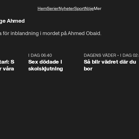
Hem
Serier
Nyheter
Sport
Nöje
Mer
Livsstil
rige Ahmed
a för inblandning i mordet på Ahmed Obaid.
1:36
I DAG 06:40
0:47
DAGENS VÄDER
•
I DAG 02
1:0
ari: S
Sex dödade i
Så blir vädret där du
r våra
skolskjutning
bor