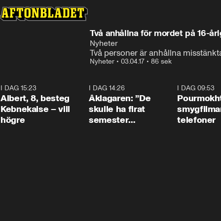
Två anhållna för mordet på 16-å
Nyheter
Två personer är anhållna misstänkt
Nyheter
•
03.04.17
•
86 sek
I DAG 15:23
0:54
I DAG 14:26
1:54
I DAG 09:53
Albert, 8, besteg
Åklagaren: ”De
Pourmokht
Kebnekaise – vill
skulle ha firat
smygfilma
högre
semester
telefoner
tillsammans”