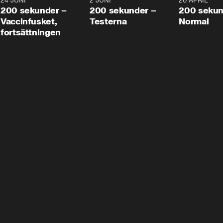
24 JUNI
5:00
2 JUNI
4:23
20 APRIL
200 sekunder –
200 sekunder –
200 sekun
Vaccinfusket,
Testerna
Normal
fortsättningen