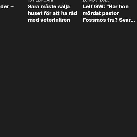
4:24
10 FEBRUARI
4:13
26 NOV. 2025
8:1
der –
Sara måste sälja
Leif GW: ”Har hon
huset för att ha råd
mördat pastor
med veterinären
Fossmos fru? Svar
nej.”