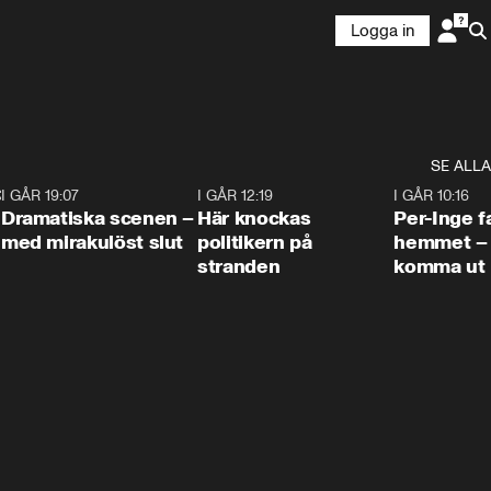
Logga in
SE ALLA
:30
6
I GÅR 19:07
0:42
I GÅR 12:19
0:45
I GÅR 10:16
Dramatiska scenen –
Här knockas
Per-Inge fa
med mirakulöst slut
politikern på
hemmet – 
stranden
komma ut