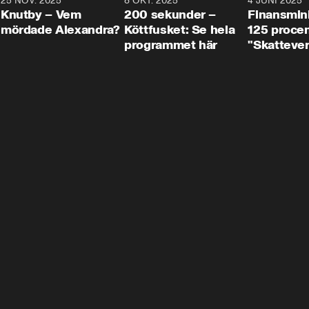
3
25 NOV. 2025
31:05
8 OKT. 2025
4:29
4 JUNI 2025
Knutby – Vem
200 sekunder –
Finansmin
mördade Alexandra?
Köttfusket: Se hela
125 procent
programmet här
"Skattever
viktig uppg