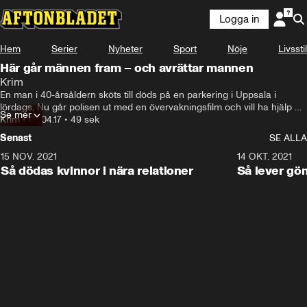
Logga in
Hem
Serier
Nyheter
Sport
Nöje
Livsstil
Här går männen fram – och avrättar mannen
Krim
En man i 40-årsåldern sköts till döds på en parkering i Uppsala i 
lördags. Nu går polisen ut med en övervakningsfilm och vill ha hjälp 
Se mer
från allmänheten. Mejla tips till efterlysning@aftonbladet.se
Krim
•
04.04.17
•
49 sek
Senast
SE ALLA
15 NOV. 2021
3:28
14 OKT. 2021
Så dödas kvinnor i nära relationer
Så lever gö