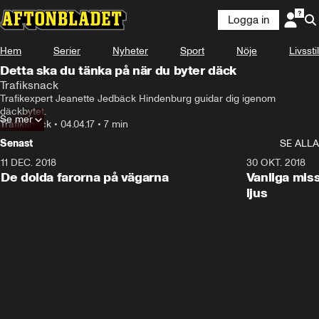
Logga in
Hem
Serier
Nyheter
Sport
Nöje
Livsstil
Detta ska du tänka på när du byter däck
Trafiksnack
Trafikexpert Jeanette Jedbäck Hindenburg guidar dig igenom 
däckbytet.
Se mer
Trafiksnack
•
04.04.17
•
7 min
Senast
SE ALLA
11 DEC. 2018
7:24
30 OKT. 2018
De dolda farorna på vägarna
Vanliga mis
ljus