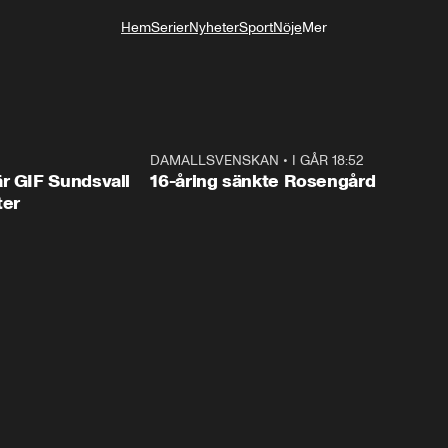
Hem
Serier
Nyheter
Sport
Nöje
Mer
Livsstil
1:44
DAMALLSVENSKAN
•
I GÅR 18:52
0:4
r GIF Sundsvall
16-åring sänkte Rosengård
ter