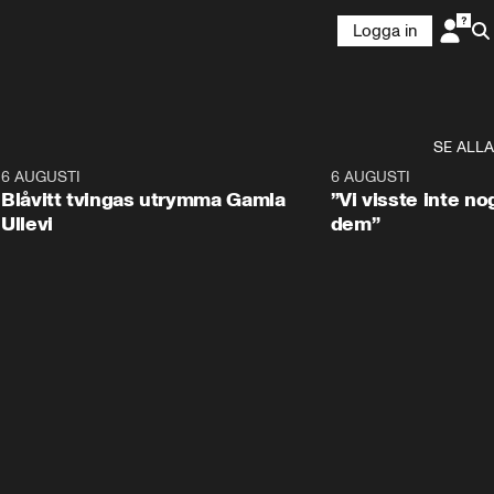
Logga in
SE ALLA
7
6 AUGUSTI
0:29
6 AUGUSTI
Blåvitt tvingas utrymma Gamla
”Vi visste inte n
Ullevi
dem”