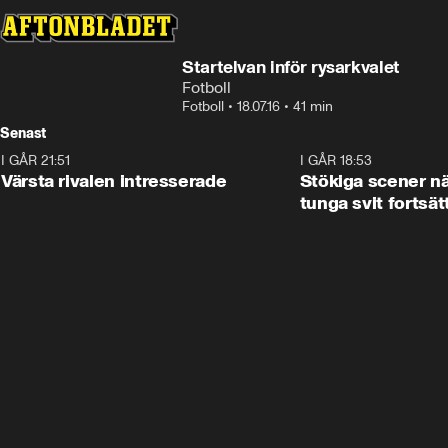
Startelvan inför rysarkvalet
Fotboll
Fotboll
•
18.07.16
•
41 min
Senast
I GÅR 21:51
0:31
I GÅR 18:53
Värsta rivalen intresserade
Stökiga scener nä
tunga svit fortsät