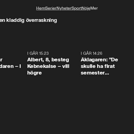
Hem
Serier
Nyheter
Sport
Nöje
Mer
Livsstil
n kladdig överraskning
0:45
I GÅR 15:23
0:54
I GÅR 14:26
1:5
r
Albert, 8, besteg
Åklagaren: ”De
aren – i
Kebnekaise – vill
skulle ha firat
högre
semester
tillsammans”