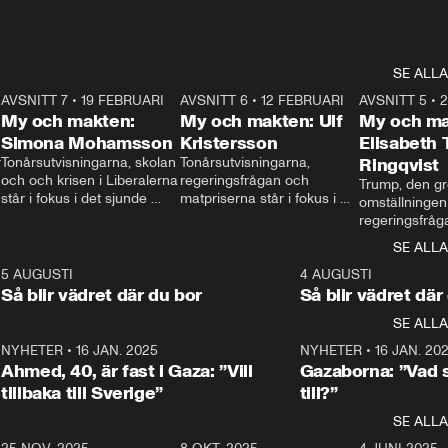
SE ALLA
7
AVSNITT 7
•
19 FEBRUARI
24:30
AVSNITT 6
•
12 FEBRUARI
27:30
AVSNITT 5
•
My och makten:
My och makten: Ulf
My och ma
Simona Mohamsson
Kristersson
Elisabeth
 
Tonårsutvisningarna, skolan 
Tonårsutvisningarna, 
Ringqvist
och och krisen i Liberalerna 
regeringsfrågan och 
Trump, den gr
står i fokus i det sjunde 
matpriserna står i fokus i 
omställningen
avsnittet av ”My och 
det sjätte avsnittet av ”My 
regeringsfråga
makten”. Se när 
och makten”. Se när 
centrum i det 
SE ALLA
Aftonbladets inrikespolitiska 
Aftonbladets inrikespolitiska 
avsnittet av ”
kommentator My 
kommentator My 
6
5 AUGUSTI
1:06
4 AUGUSTI
Makten”. Se nä
Rohwedder ställer 
Rohwedder ställer 
Så blir vädret där du bor
Så blir vädret där
Aftonbladets in
utbildnings- och 
statsminister Ulf Kristersson 
kommentator 
SE ALLA
integrationsminister Simona 
till svars.
Rohwedder stäl
Mohamsson till svars.
Centerpartiets
2
NYHETER
•
16 JAN. 2025
1:01
NYHETER
•
16 JAN. 20
Thand Ring till
Ahmed, 40, är fast i Gaza: ”Vill
Gazaborna: ”Vad s
tillbaka till Sverige”
till?”
SE ALLA