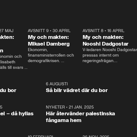
27 MAJ
3:51
AVSNITT 9
•
30 APRIL
24:00
AVSNITT 8
•
16 APRIL
25:1
kten:
My och makten:
My och makten:
Mikael Damberg
Nooshi Dadgostar
on
Ekonomin, 
V-ledaren Nooshi Dadgostar
finansministerrollen och 
pressas internt om 
onomin och 
demografikrisen. 
regeringsfrågan.

lisabeth 
Oppositionen ställs till svars 
I Aftonbladets 
ls till svars 
när Socialdemokraternas 
partiledarutfrågning ”My 
stern gästar 
Mikael Damberg gästar My 
och Makten” sätter hon ner 
My och Makten. 
och Makten. 
foten mot kritikerna:

1:06
6 AUGUSTI
1:0
– Vi ställer upp i val. Ska vi 
 du bor
Så blir vädret där du bor
vara med så sitter vi förstås 
25
1:22
NYHETER
•
21 JAN. 2025
0:5
ael – då hyllas
Här återvänder palestinska
fångarna hem