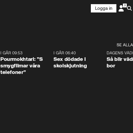
Logga in
SE ALLA
4
I GÅR 09:53
1:36
I GÅR 06:40
0:47
DAGENS VÄD
Pourmokhtari: ”S
Sex dödade i
Så blir väd
smygfilmar våra
skolskjutning
bor
telefoner”