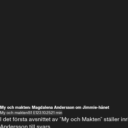
My och makten: Magdalena Andersson om Jimmie-hånet
My och makten
S1 E1
23.10.25
21 min
I det första avsnittet av ”My och Makten” ställe
Andersson till svars.