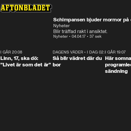
Schimpansen bjuder mormor på e
Nyheter
Blir träffad rakt i ansiktet.
Nyheter
•
04.04.17
•
37 sek
I GÅR 20:08
4:36
DAGENS VÄDER
•
I DAG 02:30
1:06
I GÅR 19:07
Linn, 17, ska dö:
Så blir vädret där du
Här somna
”Livet är som det är”
bor
programled
sändning