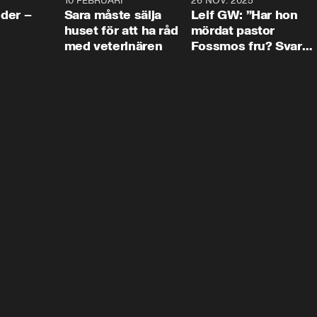
4:24
10 FEBRUARI
4:13
26 NOV. 2025
8:1
der –
Sara måste sälja
Leif GW: ”Har hon
huset för att ha råd
mördat pastor
med veterinären
Fossmos fru? Svar
nej.”