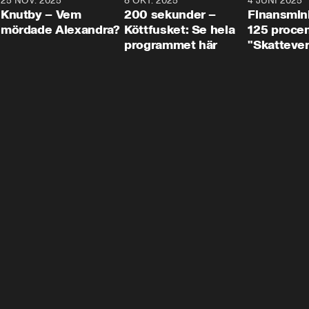
3
25 NOV. 2025
31:05
8 OKT. 2025
4:29
4 JUNI 2025
Knutby – Vem
200 sekunder –
Finansmin
mördade Alexandra?
Köttfusket: Se hela
125 procent
programmet här
"Skattever
viktig uppg