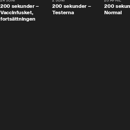
24 JUNI
5:00
2 JUNI
4:23
20 APRIL
200 sekunder –
200 sekunder –
200 sekun
Vaccinfusket,
Testerna
Normal
fortsättningen