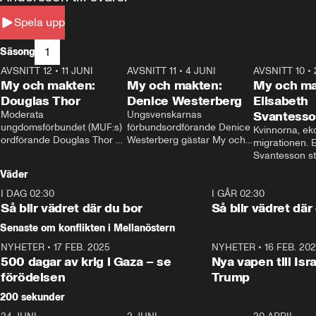
Spela upp
1
Säsong
AVSNITT 12
•
11 JUNI
26:27
AVSNITT 11
•
4 JUNI
23:40
AVSNITT 10
•
My och makten:
My och makten:
My och ma
Douglas Thor
Denice Westerberg
Elisabeth
Moderata 
Ungsvenskarnas 
Svantess
ungdomsförbundet (MUF:s) 
förbundsordförande Denice 
Kvinnorna, ek
ordförande Douglas Thor 
Westerberg gästar My och 
migrationen. E
gästar My och makten. I 
makten. I avsnittet 
Svantesson stäl
avsnittet diskuteras 
diskuteras migrationsfrågan 
när finansmini
Väder
tonårsutvisningarna och hur 
och hur SD ska locka 
Moderaterna ska locka 
kvinnliga väljare. 
I DAG 02:30
1:06
I GÅR 02:30
väljare till valet i höst. 
Så blir vädret där du bor
Så blir vädret där
Senaste om konflikten i Mellanöstern
NYHETER
•
17 FEB. 2025
0:45
NYHETER
•
16 FEB. 20
500 dagar av krig i Gaza – se
Nya vapen till Isr
förödelsen
Trump
200 sekunder