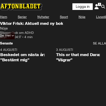
Logga in
Hem
Serier
Nyheter
Sport
Nöje
Livsstil
Viktor Frisk: Aktuell med ny bok
Nöje
Släpper bok om ADHD
Se mer
Nöje
•
04.04.17
•
4 min
Senaste
SE ALLA
4 AUGUSTI
0:24
3 AUGUSTI
Beskedet om nästa år:
This or that med Dara:
”Bestämt mig”
”Vägrar”