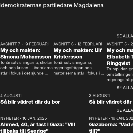
aldemokraternas partiledare Magdalena 
SE ALLA
7
AVSNITT 7
•
19 FEBRUARI
24:30
AVSNITT 6
•
12 FEBRUARI
27:30
AVSNITT 5
•
My och makten:
My och makten: Ulf
My och ma
Simona Mohamsson
Kristersson
Elisabeth
 
Tonårsutvisningarna, skolan 
Tonårsutvisningarna, 
Ringqvist
och och krisen i Liberalerna 
regeringsfrågan och 
Trump, den gr
står i fokus i det sjunde 
matpriserna står i fokus i 
omställningen
avsnittet av ”My och 
det sjätte avsnittet av ”My 
regeringsfråga
makten”. Se när 
och makten”. Se när 
centrum i det 
SE ALLA
Aftonbladets inrikespolitiska 
Aftonbladets inrikespolitiska 
avsnittet av ”
kommentator My 
kommentator My 
6
4 AUGUSTI
1:06
3 AUGUSTI
Makten”. Se nä
Rohwedder ställer 
Rohwedder ställer 
Så blir vädret där du bor
Så blir vädret där
Aftonbladets in
utbildnings- och 
statsminister Ulf Kristersson 
kommentator 
SE ALLA
integrationsminister Simona 
till svars.
Rohwedder stäl
Mohamsson till svars.
Centerpartiets
2
NYHETER
•
16 JAN. 2025
1:01
NYHETER
•
16 JAN. 20
Thand Ring till
Ahmed, 40, är fast i Gaza: ”Vill
Gazaborna: ”Vad s
tillbaka till Sverige”
till?”