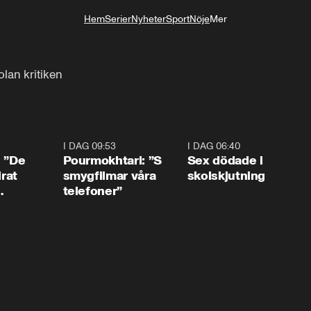
Hem
Serier
Nyheter
Sport
Nöje
Mer
Livsstil
lan kritiken
1:54
I DAG 09:53
1:36
I DAG 06:40
0:4
: ”De
Pourmokhtari: ”S
Sex dödade i
irat
smygfilmar våra
skolskjutning
telefoner”
ns”