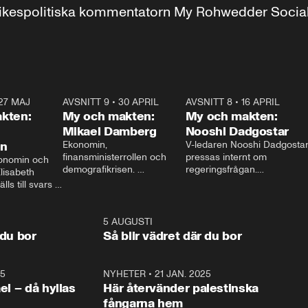
r inrikespolitiska kommentatorn My Rohwedder Soci
27 MAJ
3:51
AVSNITT 9
•
30 APRIL
24:00
AVSNITT 8
•
16 APRIL
25:1
kten:
My och makten:
My och makten:
Mikael Damberg
Nooshi Dadgostar
on
Ekonomin, 
V-ledaren Nooshi Dadgostar
finansministerrollen och 
pressas internt om 
onomin och 
demografikrisen. 
regeringsfrågan.

lisabeth 
Oppositionen ställs till svars 
I Aftonbladets 
ls till svars 
när Socialdemokraternas 
partiledarutfrågning ”My 
stern gästar 
Mikael Damberg gästar My 
och Makten” sätter hon ner 
My och Makten. 
och Makten. 
foten mot kritikerna:

1:06
5 AUGUSTI
1:0
– Vi ställer upp i val. Ska vi 
 du bor
Så blir vädret där du bor
vara med så sitter vi förstås 
25
1:22
NYHETER
•
21 JAN. 2025
0:5
ael – då hyllas
Här återvänder palestinska
fångarna hem