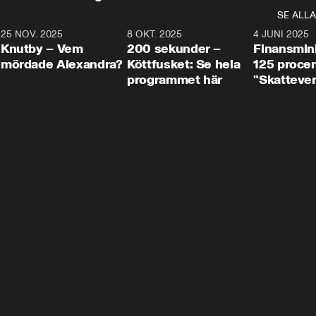
SE ALLA
3
25 NOV. 2025
31:05
8 OKT. 2025
4:29
4 JUNI 2025
Knutby – Vem
200 sekunder –
Finansmin
mördade Alexandra?
Köttfusket: Se hela
125 procent
programmet här
"Skattever
viktig uppg