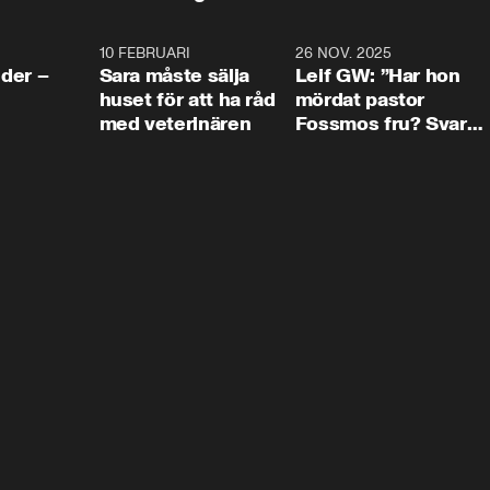
4:24
10 FEBRUARI
4:13
26 NOV. 2025
8:1
der –
Sara måste sälja
Leif GW: ”Har hon
huset för att ha råd
mördat pastor
med veterinären
Fossmos fru? Svar
nej.”