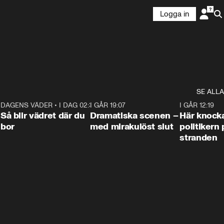
Logga in
SE ALLA
7
DAGENS VÄDER
•
I DAG 02:30
1:06
I GÅR 19:07
0:42
I GÅR 12:19
Så blir vädret där du
Dramatiska scenen –
Här knock
bor
med mirakulöst slut
politikern 
stranden