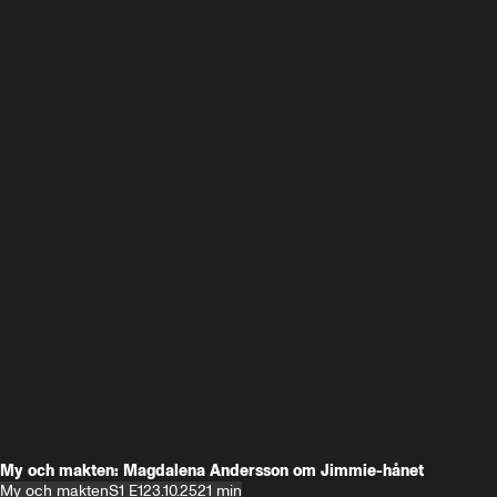
My och makten: Magdalena Andersson om Jimmie-hånet
My och makten
S1 E1
23.10.25
21 min