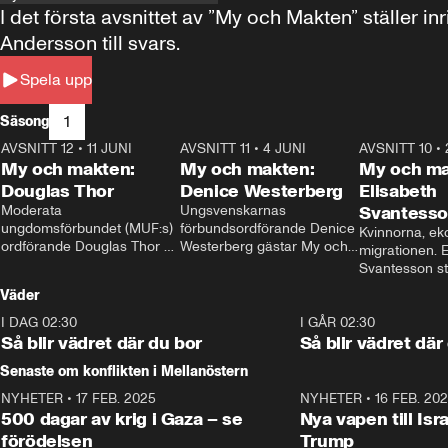
I det första avsnittet av ”My och Makten” ställe
Andersson till svars.
Spela upp
1
Säsong
AVSNITT 12
•
11 JUNI
26:27
AVSNITT 11
•
4 JUNI
23:40
AVSNITT 10
•
My och makten:
My och makten:
My och ma
Douglas Thor
Denice Westerberg
Elisabeth
Moderata 
Ungsvenskarnas 
Svantess
ungdomsförbundet (MUF:s) 
förbundsordförande Denice 
Kvinnorna, ek
ordförande Douglas Thor 
Westerberg gästar My och 
migrationen. E
gästar My och makten. I 
makten. I avsnittet 
Svantesson stäl
avsnittet diskuteras 
diskuteras migrationsfrågan 
när finansmini
Väder
tonårsutvisningarna och hur 
och hur SD ska locka 
Moderaterna ska locka 
kvinnliga väljare. 
I DAG 02:30
1:06
I GÅR 02:30
väljare till valet i höst. 
Så blir vädret där du bor
Så blir vädret där
Senaste om konflikten i Mellanöstern
NYHETER
•
17 FEB. 2025
0:45
NYHETER
•
16 FEB. 20
500 dagar av krig i Gaza – se
Nya vapen till Isr
förödelsen
Trump