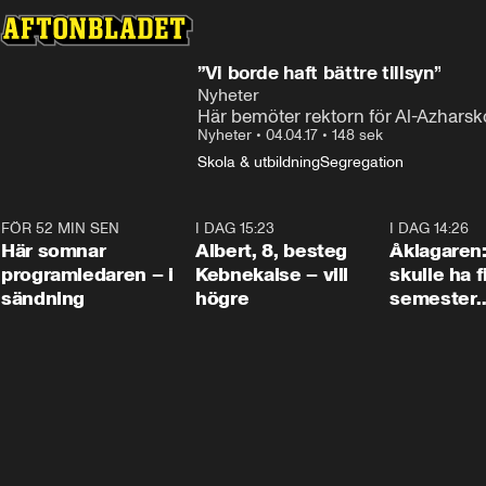
”Vi borde haft bättre tillsyn”
Nyheter
Här bemöter rektorn för Al-Azharsko
Nyheter
•
04.04.17
•
148 sek
Skola & utbildning
Segregation
FÖR 52 MIN SEN
0:45
I DAG 15:23
0:54
I DAG 14:26
Här somnar
Albert, 8, besteg
Åklagaren
programledaren – i
Kebnekaise – vill
skulle ha f
sändning
högre
semester
tillsamma