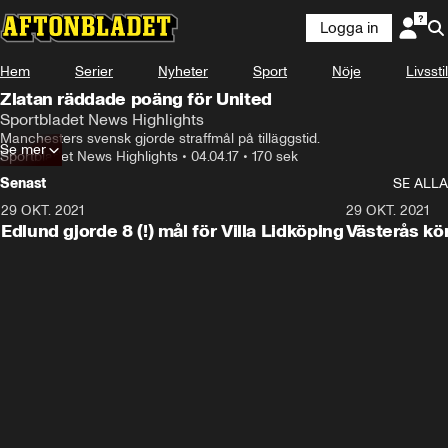
Logga in
Hem
Serier
Nyheter
Sport
Nöje
Livsstil
Zlatan räddade poäng för United
Sportbladet News Highlights
Manchesters svensk gjorde straffmål på tilläggstid.
Se mer
Sportbladet News Highlights
•
04.04.17
•
170 sek
Senast
SE ALLA
29 OKT. 2021
4:11
29 OKT. 2021
Edlund gjorde 8 (!) mål för Villa Lidköping
Västerås kö