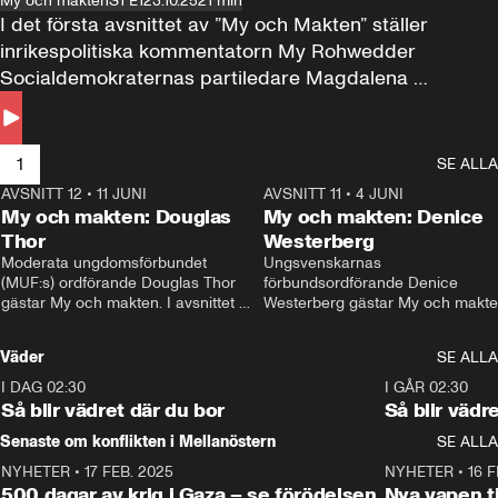
My och makten
S1 E1
23.10.25
21 min
I det första avsnittet av ”My och Makten” ställer 
inrikespolitiska kommentatorn My Rohwedder 
Socialdemokraternas partiledare Magdalena 
Andersson till svars.
1
SE ALLA
AVSNITT 12
•
11 JUNI
26:27
AVSNITT 11
•
4 JUNI
2
My och makten: Douglas
My och makten: Denice
Thor
Westerberg
Moderata ungdomsförbundet 
Ungsvenskarnas 
(MUF:s) ordförande Douglas Thor 
förbundsordförande Denice 
gästar My och makten. I avsnittet 
Westerberg gästar My och makten.
diskuteras tonårsutvisningarna och 
avsnittet diskuteras migrationsfrå
hur Moderaterna ska locka väljare till 
och hur SD ska locka kvinnliga 
Väder
SE ALLA
valet i höst. 
väljare. 
I DAG 02:30
1:06
I GÅR 02:30
Så blir vädret där du bor
Så blir vädr
Senaste om konflikten i Mellanöstern
SE ALLA
NYHETER
•
17 FEB. 2025
0:45
NYHETER
•
16 F
500 dagar av krig i Gaza – se förödelsen
Nya vapen ti