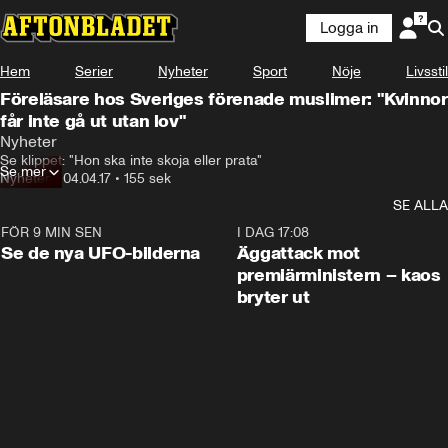
Logga in
Hem
Serier
Nyheter
Sport
Nöje
Livsstil
Föreläsare hos Sveriges förenade muslimer: "Kvinnor
får inte gå ut utan lov"
Nyheter
Se klippet: "Hon ska inte skoja eller prata"
Se mer
Nyheter
•
04.04.17
•
155 sek
SE ALLA
FÖR 9 MIN SEN
0:36
I DAG 17:08
Se de nya UFO-bilderna
Äggattack mot
premiärministern – kaos
bryter ut