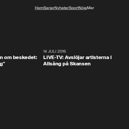
Hem
Serier
Nyheter
Sport
Nöje
Mer
Livsstil
3:06
14 JULI 2016
 om beskedet:
LIVE-TV: Avslöjar artisterna i
ig"
Allsång på Skansen