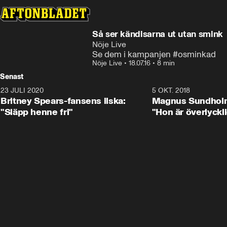
Så ser kändisarna ut utan smink
Nöje Live
Se dem i kampanjen #osminkad
Nöje Live
•
18.07.16
•
8 min
Senast
23 JULI 2020
2:16
5 OKT. 2018
Britney Spears-fansens ilska:
Magnus Sundholm
"Släpp henne fri"
"Hon är överlyckl